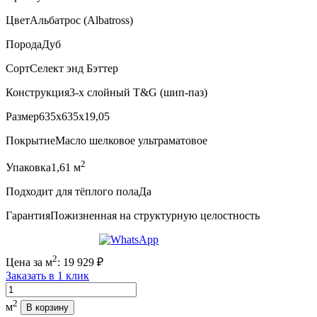
Цвет
Альбатрос (Albatross)
Порода
Дуб
Сорт
Селект энд Бэттер
Конструкция
3-х слойный T&G (шип-паз)
Размер
635x635x19,05
Покрытие
Масло шелковое ультраматовое
2
Упаковка
1,61 м
Подходит для тёплого пола
Да
Гарантия
Пожизненная на структурную целостность
2
Цена за м
:
19 929
₽
Заказать в 1 клик
Количество
2
м
В корзину