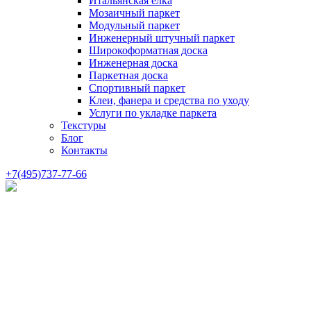
Итальянская елка
Мозаичный паркет
Модульный паркет
Инженерный штучный паркет
Широкоформатная доска
Инженерная доска
Паркетная доска
Спортивный паркет
Клеи, фанера и средства по уходу
Услуги по укладке паркета
Текстуры
Блог
Контакты
+7(495)737-77-66