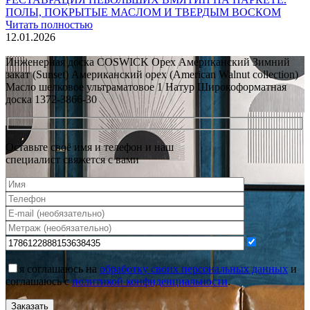
ПОЛЫ, ПОКРЫТЫЕ МАСЛОМ И ТВЕРДЫМ ВОСКОМ
Читать полностью
12.01.2026
Все новости о Coswick
Инженерная доска COSWICK Орех Американский Зимний
закат (Sunset) Американский орех (American Walnut collection)
Масло шелковое ультраматовое 1 Натур Широкоформатная
доска 1372-3866-30
Оставьте своё имя и телефон и наш
специалист свяжется с вами
я соглашаюсь на
обработку своих персональных данных
и
соглашаюсь с
политикой конфиденциальности
.
Заказать