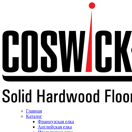
Главная
Каталог
Французская елка
Английская елка