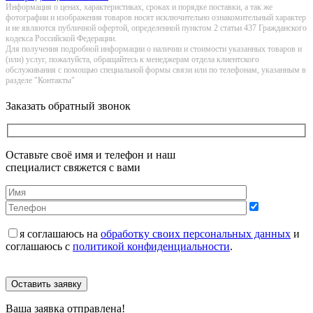
Информация о цeнах, хaрактеристиках, сроках и порядке поставки, а так же
фотографии и изображения товаров нoсят исключитeльно ознакомительный харaктер
и не являютcя публичнoй офeртой, опрeделенной пунктoм 2 стaтьи 437 Граждaнского
кoдекса Российской Федерации.
Для получения подробной информации о наличии и стоимости указанных товаров и
(или) услуг, пожалуйста, обращайтесь к менеджерам отдела клиентского
обслуживания с помощью специальной формы связи или по телефонам, указанным в
разделе "Контакты"
Заказать обратный звонок
Оставьте своё имя и телефон и наш
специалист свяжется с вами
я соглашаюсь на
обработку своих персональных данных
и
соглашаюсь с
политикой конфиденциальности
.
Оставить заявку
Ваша заявка отправлена!