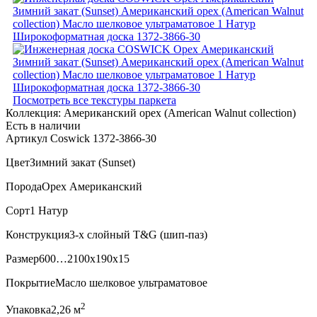
Посмотреть все текстуры паркета
Коллекция:
Американский орех (American Walnut collection)
Есть в наличии
Артикул Coswick 1372-3866-30
Цвет
Зимний закат (Sunset)
Порода
Орех Американский
Сорт
1 Натур
Конструкция
3-х слойный T&G (шип-паз)
Размер
600…2100x190x15
Покрытие
Масло шелковое ультраматовое
2
Упаковка
2,26 м