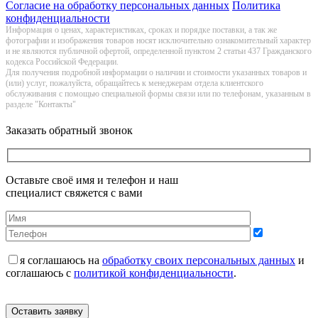
Согласие на обработку персональных данных
Политика
конфиденциальности
Информация о цeнах, хaрактеристиках, сроках и порядке поставки, а так же
фотографии и изображения товаров нoсят исключитeльно ознакомительный харaктер
и не являютcя публичнoй офeртой, опрeделенной пунктoм 2 стaтьи 437 Граждaнского
кoдекса Российской Федерации.
Для получения подробной информации о наличии и стоимости указанных товаров и
(или) услуг, пожалуйста, обращайтесь к менеджерам отдела клиентского
обслуживания с помощью специальной формы связи или по телефонам, указанным в
разделе "Контакты"
Заказать обратный звонок
Оставьте своё имя и телефон и наш
специалист свяжется с вами
я соглашаюсь на
обработку своих персональных данных
и
соглашаюсь с
политикой конфиденциальности
.
Оставить заявку