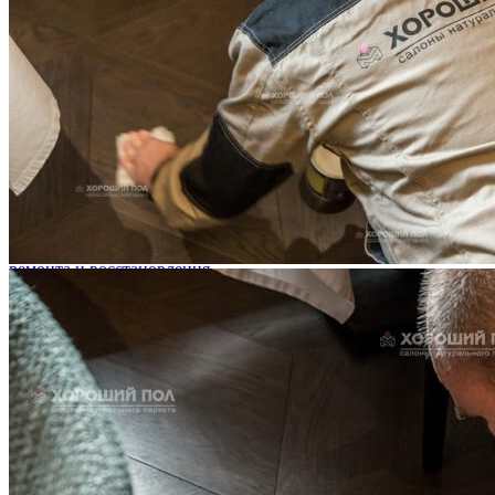
Услуги по реставрации паркета
1 500 ₽
Блог
Интересные статьи о паркете Coswick
ВИДЕО-ИНСТРУКЦИЯ: Реставрация царапин. Полы,
покрытые маслом и твердым воском. Системы для локального
ремонта и восстановления
Читать полностью
02.02.2026
ПОЛЫ, ПОКРЫТЫЕ МАСЛОМ. РЕСТАВРАЦИЯ
НЕБОЛЬШИХ ПОТЕРТОСТЕЙ
Читать полностью
12.01.2026