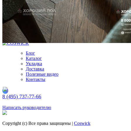
Заказать
Ваш заказ отправлен!
Подбирайте паркет по индивидуальным параметрам
Просто кликайте по этой кнопке
Подобрать паркет
Блог
Каталог
Укладка
Доставка
Полезные видео
Контакты
8 (495) 737-77-66
Заказать обратный звонок
Написать руководителю
Copyright (c) Все права защищены |
Coswick