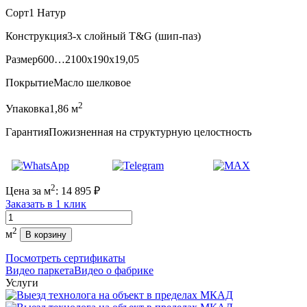
Сорт
1 Натур
Конструкция
3-х слойный T&G (шип-паз)
Размер
600…2100x190x19,05
Покрытие
Масло шелковое
2
Упаковка
1,86 м
Гарантия
Пожизненная на структурную целостность
2
Цена за м
:
14 895
₽
Заказать в 1 клик
Количество
2
м
В корзину
Посмотреть сертификаты
Видео паркета
Видео о фабрике
Услуги