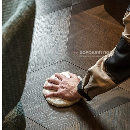
РЕСТАВРАЦИЯ НЕБОЛЬШИХ ВМЯТИН НА ПАРКЕТЕ.
ПОЛЫ, ПОКРЫТЫЕ МАСЛОМ И ТВЕРДЫМ ВОСКОМ
Читать полностью
12.01.2026
Все новости о Coswick
Инженерная доска COSWICK Орех Американский Леса
Миссури (Missoury Woods) Спецпредложение Масло шелковое
1 Натур s-1363-3200-30
Оставьте своё имя и телефон и наш
специалист свяжется с вами
я соглашаюсь на
обработку своих персональных данных
и
соглашаюсь с
политикой конфиденциальности
.