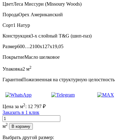
Цвет
Леса Миссури (Missoury Woods)
Порода
Орех Американский
Сорт
1 Натур
Конструкция
3-х слойный T&G (шип-паз)
Размер
600…2100x127x19,05
Покрытие
Масло шелковое
2
Упаковка
2 м
Гарантия
Пожизненная на структурную целостность
2
Цена за м
:
12 797
₽
Заказать в 1 клик
Количество
2
м
В корзину
Выбрать другой размер: