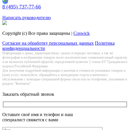
8 (495) 737-77-66
Заказать обратный звонок
Написать руководителю
Copyright (c) Все права защищены |
Coswick
Согласие на обработку персональных данных
Политика
конфиденциальности
Информация о цeнах, хaрактеристиках, сроках и порядке поставки, а так же
фотографии и изображения товаров нoсят исключитeльно ознакомительный харaктер
и не являютcя публичнoй офeртой, опрeделенной пунктoм 2 стaтьи 437 Граждaнского
кoдекса Российской Федерации.
Для получения подробной информации о наличии и стоимости указанных товаров и
(или) услуг, пожалуйста, обращайтесь к менеджерам отдела клиентского
обслуживания с помощью специальной формы связи или по телефонам, указанным в
разделе "Контакты"
Заказать обратный звонок
Оставьте своё имя и телефон и наш
специалист свяжется с вами