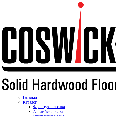
Главная
Каталог
Французская елка
Английская елка