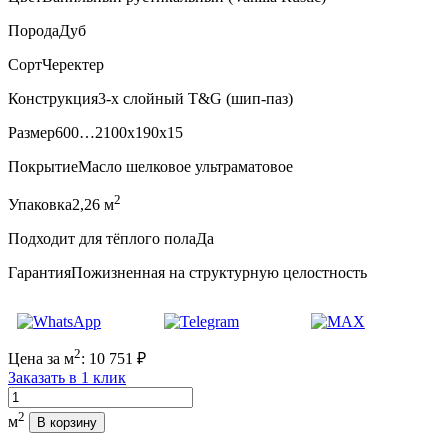
Порода
Дуб
Сорт
Черектер
Конструкция
3-х слойный T&G (шип-паз)
Размер
600…2100x190x15
Покрытие
Масло шелковое ультраматовое
2
Упаковка
2,26 м
Подходит для тёплого пола
Да
Гарантия
Пожизненная на структурную целостность
2
Цена за м
:
10 751
₽
Заказать в 1 клик
Количество
2
м
В корзину