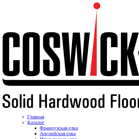
Главная
Каталог
Французская елка
Английская елка