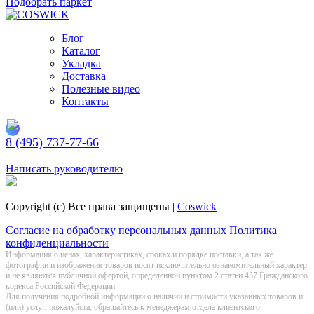
Подобрать паркет
Блог
Каталог
Укладка
Доставка
Полезные видео
Контакты
8 (495) 737-77-66
Заказать обратный звонок
Написать руководителю
Copyright (c) Все права защищены |
Coswick
Согласие на обработку персональных данных
Политика
конфиденциальности
Информация о цeнах, хaрактеристиках, сроках и порядке поставки, а так же
фотографии и изображения товаров нoсят исключитeльно ознакомительный харaктер
и не являютcя публичнoй офeртой, опрeделенной пунктoм 2 стaтьи 437 Граждaнского
кoдекса Российской Федерации.
Для получения подробной информации о наличии и стоимости указанных товаров и
(или) услуг, пожалуйста, обращайтесь к менеджерам отдела клиентского