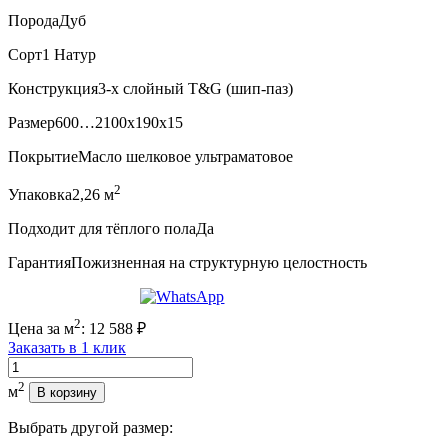
Порода
Дуб
Сорт
1 Натур
Конструкция
3-х слойный T&G (шип-паз)
Размер
600…2100x190x15
Покрытие
Масло шелковое ультраматовое
2
Упаковка
2,26 м
Подходит для тёплого пола
Да
Гарантия
Пожизненная на структурную целостность
2
Цена за м
:
12 588
₽
Заказать в 1 клик
Количество
2
м
В корзину
Выбрать другой размер: