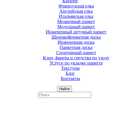
Каталог
Французская елка
Английская елка
Итальянская елка
Мозаичный паркет
Модульный паркет
Инженерный штучный паркет
Широкоформатная доска
Инженерная доска
Паркетная доска
Спортивный паркет
Клеи, фанера и средства по уходу
Услуги по укладке паркета
Текстуры
Блог
Контакты
Найти