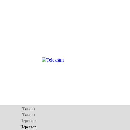
Таверн
Таверн
Черектер
Черектер