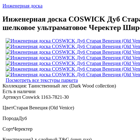
Инженерная доска
Инженерная доска COSWICK Дуб Старая 
шелковое ультраматовое Черектер Широ
Посмотреть все текстуры паркета
Коллекция:
Таинственный лес (Dark Wood collection)
Есть в наличии
Артикул Coswick 1163-7821-30
Цвет
Старая Венеция (Old Venice)
Порода
Дуб
Сорт
Черектер
Конструкция
3-х слойный T&G (шип-паз)