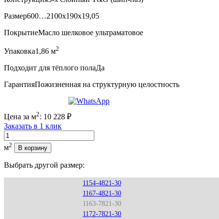
Размер
600…2100x190x19,05
Покрытие
Масло шелковое ультраматовое
2
Упаковка
1,86 м
Подходит для тёплого пола
Да
Гарантия
Пожизненная на структурную целостность
2
Цена за м
:
10 228
₽
Заказать в 1 клик
Количество
2
м
В корзину
Выбрать другой размер:
1154-4821-30
1167-4821-30
1163-7821-30
1172-7821-30