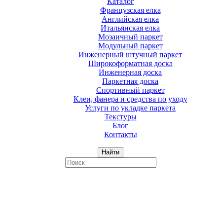
Каталог
Французская елка
Английская елка
Итальянская елка
Мозаичный паркет
Модульный паркет
Инженерный штучный паркет
Широкоформатная доска
Инженерная доска
Паркетная доска
Спортивный паркет
Клеи, фанера и средства по уходу
Услуги по укладке паркета
Текстуры
Блог
Контакты
Найти