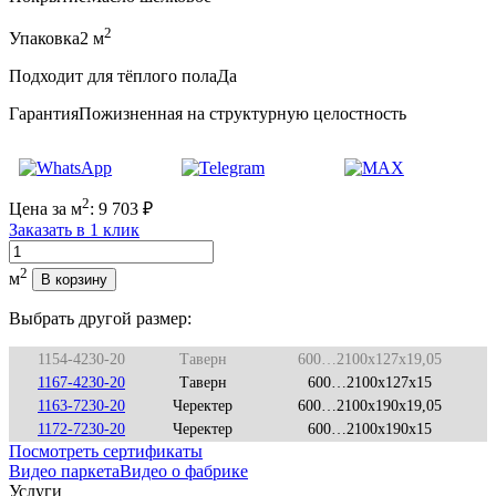
2
Упаковка
2 м
Подходит для тёплого пола
Да
Гарантия
Пожизненная на структурную целостность
2
Цена за м
:
9 703
₽
Заказать в 1 клик
Количество
2
м
В корзину
Выбрать другой размер:
1154-4230-20
Таверн
600…2100x127x19,05
1167-4230-20
Таверн
600…2100x127x15
1163-7230-20
Черектер
600…2100x190x19,05
1172-7230-20
Черектер
600…2100x190x15
Посмотреть сертификаты
Видео паркета
Видео о фабрике
Услуги