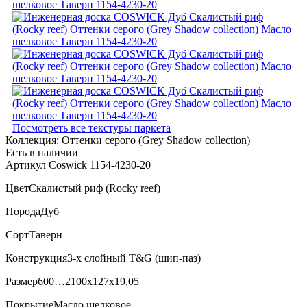
Посмотреть все текстуры паркета
Коллекция:
Оттенки серого (Grеy Shadow collection)
Есть в наличии
Артикул Coswick 1154-4230-20
Цвет
Скалистый риф (Rocky reef)
Порода
Дуб
Сорт
Таверн
Конструкция
3-х слойный T&G (шип-паз)
Размер
600…2100x127x19,05
Покрытие
Масло шелковое