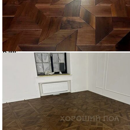
Услуги по реставрации паркета
1 500 ₽
Блог
Интересные статьи о паркете Coswick
ВИДЕО-ИНСТРУКЦИЯ: Реставрация царапин. Полы,
покрытые маслом и твердым воском. Системы для локального
ремонта и восстановления
Читать полностью
02.02.2026
ПОЛЫ, ПОКРЫТЫЕ МАСЛОМ. РЕСТАВРАЦИЯ
НЕБОЛЬШИХ ПОТЕРТОСТЕЙ