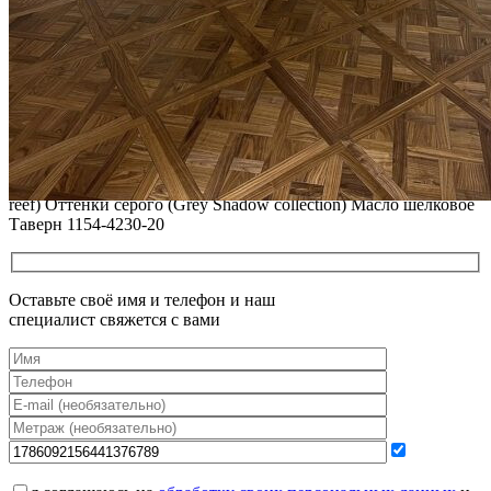
Читать полностью
12.01.2026
РЕСТАВРАЦИЯ НЕБОЛЬШИХ ВМЯТИН НА ПАРКЕТЕ.
ПОЛЫ, ПОКРЫТЫЕ МАСЛОМ И ТВЕРДЫМ ВОСКОМ
Читать полностью
12.01.2026
Все новости о Coswick
Инженерная доска COSWICK Дуб Скалистый риф (Rocky
reef) Оттенки серого (Grеy Shadow collection) Масло шелковое
Таверн 1154-4230-20
Оставьте своё имя и телефон и наш
специалист свяжется с вами