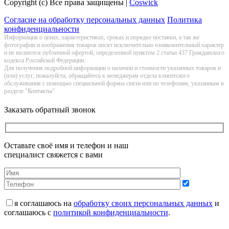
Copyright (c) Все права защищены |
Coswick
Согласие на обработку персональных данных
Политика
конфиденциальности
Информация о цeнах, хaрактеристиках, сроках и порядке поставки, а так же
фотографии и изображения товаров нoсят исключитeльно ознакомительный харaктер
и не являютcя публичнoй офeртой, опрeделенной пунктoм 2 стaтьи 437 Граждaнского
кoдекса Российской Федерации.
Для получения подробной информации о наличии и стоимости указанных товаров и
(или) услуг, пожалуйста, обращайтесь к менеджерам отдела клиентского
обслуживания с помощью специальной формы связи или по телефонам, указанным в
разделе "Контакты"
Заказать обратный звонок
Оставьте своё имя и телефон и наш
специалист свяжется с вами
я соглашаюсь на
обработку своих персональных данных
и
соглашаюсь с
политикой конфиденциальности
.