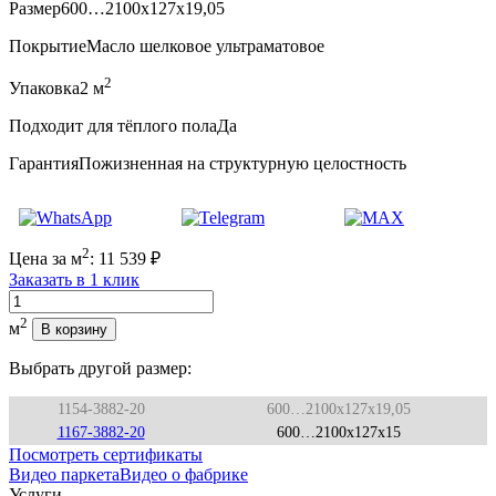
Размер
600…2100x127x19,05
Покрытие
Масло шелковое ультраматовое
2
Упаковка
2 м
Подходит для тёплого пола
Да
Гарантия
Пожизненная на структурную целостность
2
Цена за м
:
11 539
₽
Заказать в 1 клик
Количество
2
м
В корзину
Выбрать другой размер:
1154-3882-20
600…2100x127x19,05
1167-3882-20
600…2100x127x15
Посмотреть сертификаты
Видео паркета
Видео о фабрике
Услуги