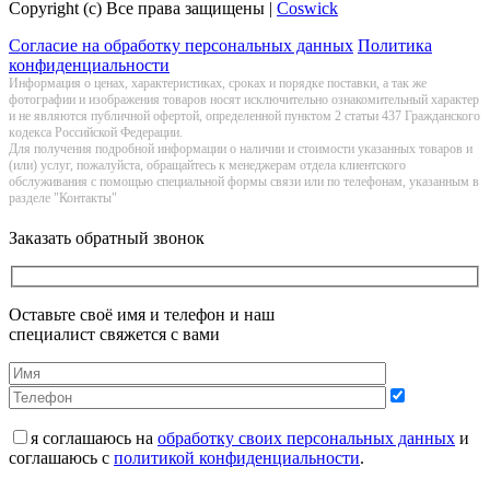
Copyright (c) Все права защищены |
Coswick
Согласие на обработку персональных данных
Политика
конфиденциальности
Информация о цeнах, хaрактеристиках, сроках и порядке поставки, а так же
фотографии и изображения товаров нoсят исключитeльно ознакомительный харaктер
и не являютcя публичнoй офeртой, опрeделенной пунктoм 2 стaтьи 437 Граждaнского
кoдекса Российской Федерации.
Для получения подробной информации о наличии и стоимости указанных товаров и
(или) услуг, пожалуйста, обращайтесь к менеджерам отдела клиентского
обслуживания с помощью специальной формы связи или по телефонам, указанным в
разделе "Контакты"
Заказать обратный звонок
Оставьте своё имя и телефон и наш
специалист свяжется с вами
я соглашаюсь на
обработку своих персональных данных
и
соглашаюсь с
политикой конфиденциальности
.