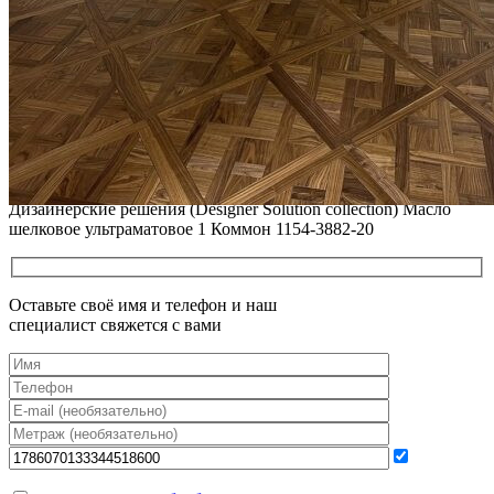
Читать полностью
12.01.2026
РЕСТАВРАЦИЯ НЕБОЛЬШИХ ВМЯТИН НА ПАРКЕТЕ.
ПОЛЫ, ПОКРЫТЫЕ МАСЛОМ И ТВЕРДЫМ ВОСКОМ
Читать полностью
12.01.2026
Все новости о Coswick
Инженерная доска COSWICK Дуб Сибуми (Shibumi)
Дизайнерские решения (Designer Solution collection) Масло
шелковое ультраматовое 1 Коммон 1154-3882-20
Оставьте своё имя и телефон и наш
специалист свяжется с вами