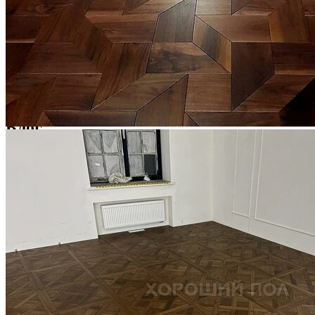
Услуги по реставрации паркета
1 500 ₽
Блог
Интересные статьи о паркете Coswick
ВИДЕО-ИНСТРУКЦИЯ: Реставрация царапин. Полы,
покрытые маслом и твердым воском. Системы для локального
ремонта и восстановления
Читать полностью
02.02.2026
ПОЛЫ, ПОКРЫТЫЕ МАСЛОМ. РЕСТАВРАЦИЯ
НЕБОЛЬШИХ ПОТЕРТОСТЕЙ