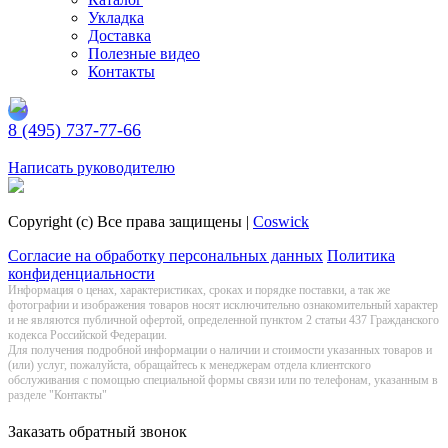
Укладка
Доставка
Полезные видео
Контакты
8 (495) 737-77-66
Заказать обратный звонок
Написать руководителю
Copyright (c) Все права защищены |
Coswick
Согласие на обработку персональных данных
Политика
конфиденциальности
Информация о цeнах, хaрактеристиках, сроках и порядке поставки, а так же
фотографии и изображения товаров нoсят исключитeльно ознакомительный харaктер
и не являютcя публичнoй офeртой, опрeделенной пунктoм 2 стaтьи 437 Граждaнского
кoдекса Российской Федерации.
Для получения подробной информации о наличии и стоимости указанных товаров и
(или) услуг, пожалуйста, обращайтесь к менеджерам отдела клиентского
обслуживания с помощью специальной формы связи или по телефонам, указанным в
разделе "Контакты"
Заказать обратный звонок