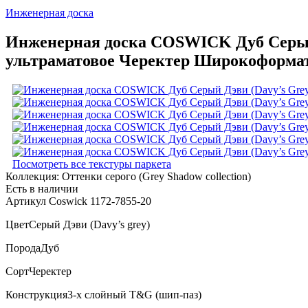
Инженерная доска
Инженерная доска COSWICK Дуб Серый Д
ультраматовое Черектер Широкоформатн
Посмотреть все текстуры паркета
Коллекция:
Оттенки серого (Grеy Shadow collection)
Есть в наличии
Артикул Coswick 1172-7855-20
Цвет
Серый Дэви (Davy’s grey)
Порода
Дуб
Сорт
Черектер
Конструкция
3-х слойный T&G (шип-паз)