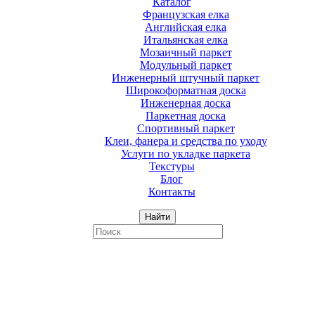
Каталог
Французская елка
Английская елка
Итальянская елка
Мозаичный паркет
Модульный паркет
Инженерный штучный паркет
Широкоформатная доска
Инженерная доска
Паркетная доска
Спортивный паркет
Клеи, фанера и средства по уходу
Услуги по укладке паркета
Текстуры
Блог
Контакты
Найти