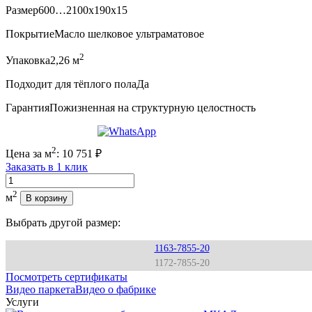
Размер
600…2100x190x15
Покрытие
Масло шелковое ультраматовое
2
Упаковка
2,26 м
Подходит для тёплого пола
Да
Гарантия
Пожизненная на структурную целостность
2
Цена за м
:
10 751
₽
Заказать в 1 клик
Количество
2
м
В корзину
Выбрать другой размер:
1163-7855-20
1172-7855-20
Посмотреть сертификаты
Видео паркета
Видео о фабрике
Услуги