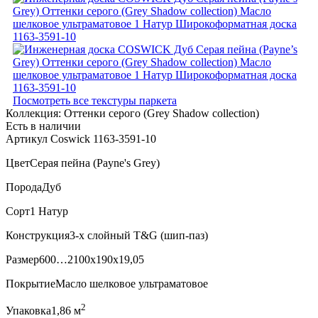
Посмотреть все текстуры паркета
Коллекция:
Оттенки серого (Grеy Shadow collection)
Есть в наличии
Артикул Coswick 1163-3591-10
Цвет
Серая пейна (Payne's Grey)
Порода
Дуб
Сорт
1 Натур
Конструкция
3-х слойный T&G (шип-паз)
Размер
600…2100x190x19,05
Покрытие
Масло шелковое ультраматовое
2
Упаковка
1,86 м