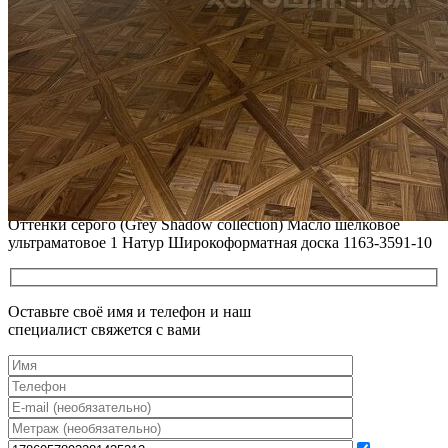
ПОЛЫ, ПОКРЫТЫЕ МАСЛОМ. РЕСТАВРАЦИЯ
НЕБОЛЬШИХ ПОТЕРТОСТЕЙ
Читать полностью
12.01.2026
РЕСТАВРАЦИЯ НЕБОЛЬШИХ ВМЯТИН НА ПАРКЕТЕ.
ПОЛЫ, ПОКРЫТЫЕ МАСЛОМ И ТВЕРДЫМ ВОСКОМ
Читать полностью
12.01.2026
Все новости о Coswick
Инженерная доска COSWICK Дуб Серая пейна (Payne’s Grey)
Оттенки серого (Grеy Shadow collection) Масло шелковое
ультраматовое 1 Натур Широкоформатная доска 1163-3591-10
Оставьте своё имя и телефон и наш
специалист свяжется с вами