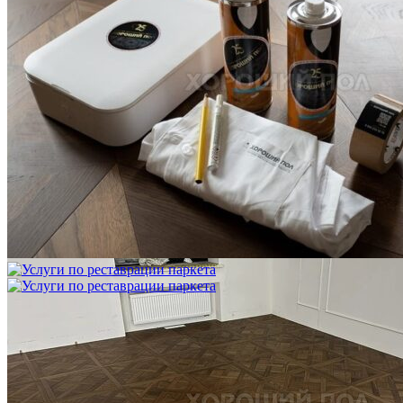
Услуги по реставрации паркета
1 500 ₽
Блог
Интересные статьи о паркете Coswick
ВИДЕО-ИНСТРУКЦИЯ: Реставрация царапин. Полы,
покрытые маслом и твердым воском. Системы для локального
ремонта и восстановления
Читать полностью
02.02.2026