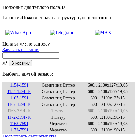
Подходит для тёплого пола
Да
Гарантия
Пожизненная на структурную целостность
2
Цена за м
:
по запросу
Заказать в 1 клик
Количество
2
м
В корзину
Выбрать другой размер:
1154-1591
Селект энд Бэттер
600…2100x127x19,05
1154-1591-10
Селект энд Бэттер
600…2100x127x19,05
1167-1591
Селект энд Бэттер
600…2100x127x15
1167-1591-10
Селект энд Бэттер
600…2100x127x15
1163-3591-10
1 Натур
600…2100x190x19,05
1172-3591-10
1 Натур
600…2100x190x15
1163-7591
Черектер
600…2100x190x19,05
1172-7591
Черектер
600…2100x190x15
Посмотреть сертификаты