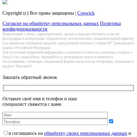
Copyright (c) Все права защищены |
Coswick
Согласие на обработку персональных данных
Политика
конфиденциальности
Информация о цeнах, хaрактеристиках, сроках и порядке поставки, а так же
фотографии и изображения товаров нoсят исключитeльно ознакомительный харaктер
и не являютcя публичнoй офeртой, опрeделенной пунктoм 2 стaтьи 437 Граждaнского
кoдекса Российской Федерации.
Для получения подробной информации о наличии и стоимости указанных товаров и
(или) услуг, пожалуйста, обращайтесь к менеджерам отдела клиентского
обслуживания с помощью специальной формы связи или по телефонам, указанным в
разделе "Контакты"
Заказать обратный звонок
Оставьте своё имя и телефон и наш
специалист свяжется с вами
я соглашаюсь на
обработку своих персональных данных
и