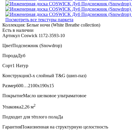
Посмотреть все текстуры паркета
Коллекция:
Белые ночи (White Breathe collection)
Есть в наличии
Артикул Coswick 1172-3593-10
Цвет
Подснежник (Snowdrop)
Порода
Дуб
Сорт
1 Натур
Конструкция
3-х слойный T&G (шип-паз)
Размер
600…2100x190x15
Покрытие
Масло шелковое ультраматовое
2
Упаковка
2,26 м
Подходит для тёплого пола
Да
Гарантия
Пожизненная на структурную целостность