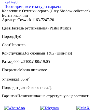
Посмотреть все текстуры паркета
Коллекция:
Оттенки серого (Grеy Shadow collection)
Есть в наличии
Артикул Coswick 1163-7247-20
Цвет
Пастель рустикальная (Pastel Rustic)
Порода
Дуб
Сорт
Черектер
Конструкция
3-х слойный T&G (шип-паз)
Размер
600…2100x190x19,05
Покрытие
Масло шелковое
2
Упаковка
1,86 м
Подходит для тёплого пола
Да
Гарантия
Пожизненная на структурную целостность