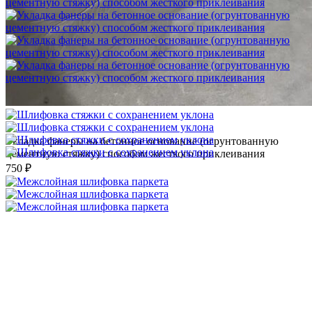
Укладка фанеры на бетонное основание (огрунтованную
цементную стяжку) способом жесткого приклеивания
750 ₽