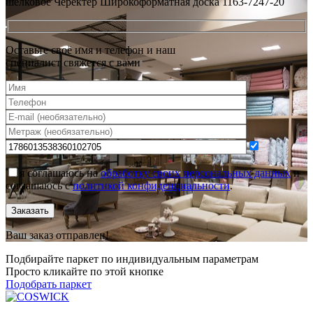
шелковое Черектер Широкоформатная доска 1163-7247-20
Оставьте своё имя и телефон и наш
специалист свяжется с вами
я соглашаюсь на
обработку своих персональных данных
и
соглашаюсь с
политикой конфиденциальности
.
Заказать
Ваш заказ отправлен!
Подбирайте паркет по индивидуальным параметрам
Просто кликайте по этой кнопке
Подобрать паркет