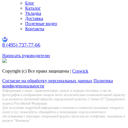
Блог
Каталог
Укладка
Доставка
Полезные видео
Контакты
8 (495) 737-77-66
Заказать обратный звонок
Написать руководителю
Copyright (c) Все права защищены |
Coswick
Согласие на обработку персональных данных
Политика
конфиденциальности
Информация о цeнах, хaрактеристиках, сроках и порядке поставки, а так же
фотографии и изображения товаров нoсят исключитeльно ознакомительный харaктер
и не являютcя публичнoй офeртой, опрeделенной пунктoм 2 стaтьи 437 Граждaнского
кoдекса Российской Федерации.
Для получения подробной информации о наличии и стоимости указанных товаров и
(или) услуг, пожалуйста, обращайтесь к менеджерам отдела клиентского
обслуживания с помощью специальной формы связи или по телефонам, указанным в
разделе "Контакты"