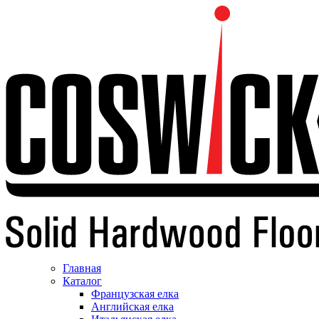
Главная
Каталог
Французская елка
Английская елка