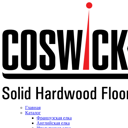
Главная
Каталог
Французская елка
Английская елка