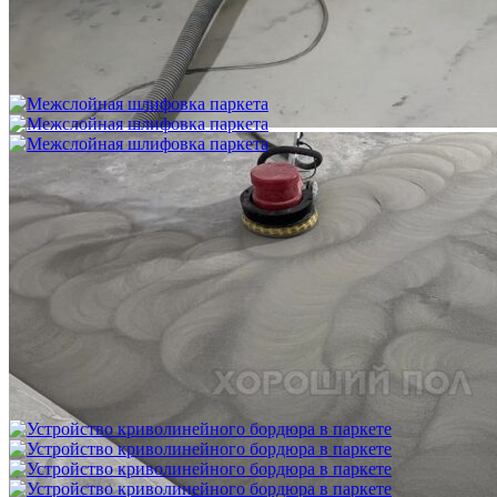
Укладка фанеры на бетонное основание (огрунтованную
цементную стяжку) способом жесткого приклеивания
750 ₽
Межслойная шлифовка паркета
1 200 ₽