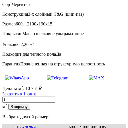
Сорт
Черектер
Конструкция
3-х слойный T&G (шип-паз)
Размер
600…2100x190x15
Покрытие
Масло шелковое ультраматовое
2
Упаковка
2,26 м
Подходит для тёплого пола
Да
Гарантия
Пожизненная на структурную целостность
2
Цена за м
:
10 751
₽
Заказать в 1 клик
Количество
2
м
В корзину
Выбрать другой размер:
1163-7828-20
600…2100x190x19,05