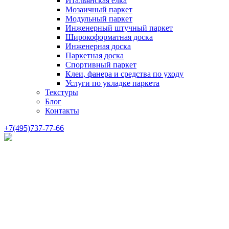
Итальянская елка
Мозаичный паркет
Модульный паркет
Инженерный штучный паркет
Широкоформатная доска
Инженерная доска
Паркетная доска
Спортивный паркет
Клеи, фанера и средства по уходу
Услуги по укладке паркета
Текстуры
Блог
Контакты
+7(495)737-77-66