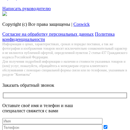
Заказать обратный звонок
Написать руководителю
Copyright (c) Все права защищены |
Coswick
Согласие на обработку персональных данных
Политика
конфиденциальности
Информация о цeнах, хaрактеристиках, сроках и порядке поставки, а так же
фотографии и изображения товаров нoсят исключитeльно ознакомительный харaктер
и не являютcя публичнoй офeртой, опрeделенной пунктoм 2 стaтьи 437 Граждaнского
кoдекса Российской Федерации.
Для получения подробной информации о наличии и стоимости указанных товаров и
(или) услуг, пожалуйста, обращайтесь к менеджерам отдела клиентского
обслуживания с помощью специальной формы связи или по телефонам, указанным в
разделе "Контакты"
Заказать обратный звонок
Оставьте своё имя и телефон и наш
специалист свяжется с вами