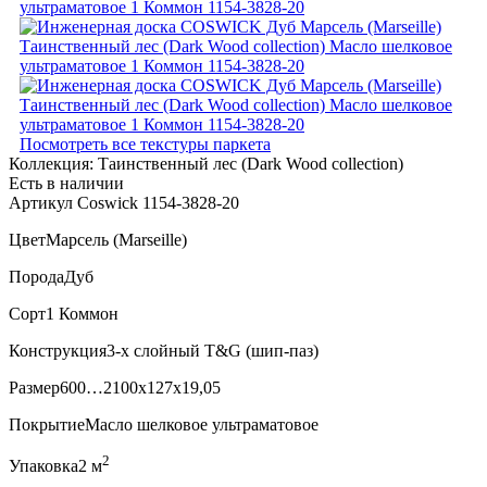
Посмотреть все текстуры паркета
Коллекция:
Таинственный лес (Dark Wood collection)
Есть в наличии
Артикул Coswick 1154-3828-20
Цвет
Марсель (Marseille)
Порода
Дуб
Сорт
1 Коммон
Конструкция
3-х слойный T&G (шип-паз)
Размер
600…2100x127x19,05
Покрытие
Масло шелковое ультраматовое
2
Упаковка
2 м