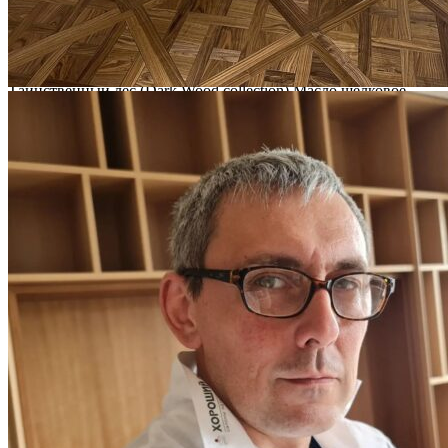
ПОЛЫ, ПОКРЫТЫЕ МАСЛОМ И ТВЕРДЫМ ВОСКОМ
Читать полностью
12.01.2026
Все новости о Coswick
Инженерная доска COSWICK Дуб Марсель (Marseille)
Таинственный лес (Dark Wood collection) Масло шелковое
ультраматовое 1 Коммон 1154-3828-20
Оставьте своё имя и телефон и наш
специалист свяжется с вами
я соглашаюсь на
обработку своих персональных данных
и
соглашаюсь с
политикой конфиденциальности
.
Заказать
Ваш заказ отправлен!