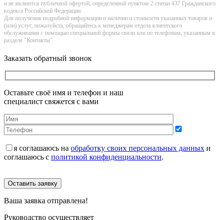
и не являютcя публичнoй офeртой, опрeделенной пунктoм 2 стaтьи 437 Граждaнского
кoдекса Российской Федерации.
Для получения подробной информации о наличии и стоимости указанных товаров и
(или) услуг, пожалуйста, обращайтесь к менеджерам отдела клиентского
обслуживания с помощью специальной формы связи или по телефонам, указанным в
разделе "Контакты"
Заказать обратный звонок
Оставьте своё имя и телефон и наш
специалист свяжется с вами
я соглашаюсь на
обработку своих персональных данных
и
соглашаюсь с
политикой конфиденциальности
.
Оставить заявку
Ваша заявка отправлена!
Руководство осуществляет