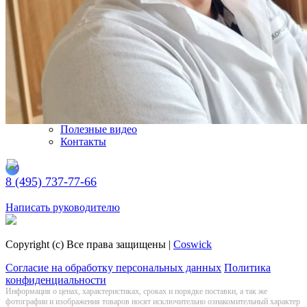
Подбирайте паркет по индивидуальным параметрам
Просто кликайте по этой кнопке
Подобрать паркет
Блог
Каталог
Укладка
Доставка
Полезные видео
Контакты
8 (495) 737-77-66
Заказать обратный звонок
Написать руководителю
Copyright (c) Все права защищены |
Coswick
Согласие на обработку персональных данных
Политика
конфиденциальности
Информация о цeнах, хaрактеристиках, сроках и порядке поставки, а так же
фотографии и изображения товаров нoсят исключитeльно ознакомительный харaктер