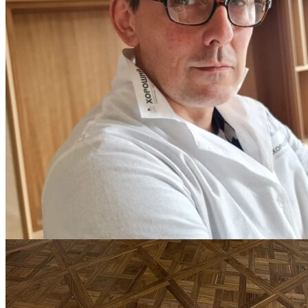
Услуги по реставрации паркета
1 500 ₽
Блог
Интересные статьи о паркете Coswick
ВИДЕО-ИНСТРУКЦИЯ: Реставрация царапин. Полы,
покрытые маслом и твердым воском. Системы для локального
ремонта и восстановления
Читать полностью
02.02.2026
ПОЛЫ, ПОКРЫТЫЕ МАСЛОМ. РЕСТАВРАЦИЯ
НЕБОЛЬШИХ ПОТЕРТОСТЕЙ
Читать полностью
12.01.2026
РЕСТАВРАЦИЯ НЕБОЛЬШИХ ВМЯТИН НА ПАРКЕТЕ.