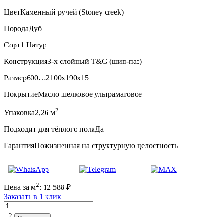
Цвет
Каменный ручей (Stoney creek)
Порода
Дуб
Сорт
1 Натур
Конструкция
3-х слойный T&G (шип-паз)
Размер
600…2100x190x15
Покрытие
Масло шелковое ультраматовое
2
Упаковка
2,26 м
Подходит для тёплого пола
Да
Гарантия
Пожизненная на структурную целостность
2
Цена за м
:
12 588
₽
Заказать в 1 клик
Количество
2