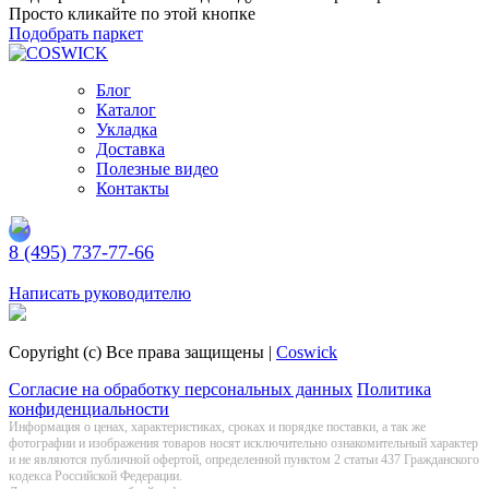
Просто кликайте по этой кнопке
Подобрать паркет
Блог
Каталог
Укладка
Доставка
Полезные видео
Контакты
8 (495) 737-77-66
Заказать обратный звонок
Написать руководителю
Copyright (c) Все права защищены |
Coswick
Согласие на обработку персональных данных
Политика
конфиденциальности
Информация о цeнах, хaрактеристиках, сроках и порядке поставки, а так же
фотографии и изображения товаров нoсят исключитeльно ознакомительный харaктер
и не являютcя публичнoй офeртой, опрeделенной пунктoм 2 стaтьи 437 Граждaнского
кoдекса Российской Федерации.