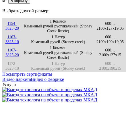
м
В корзину
Выбрать другой размер:
1 Коммон
1154-
600…
Каменный ручей рустикальный (Stoney
3825-20
2100x127x19,05
Creek Rustic)
1163-
1 Натур
600…
3825-10
Каменный ручей (Stoney creek)
2100x190x19,05
1 Коммон
1167-
600…
Каменный ручей рустикальный (Stoney
3825-20
2100x127x15
Creek Rustic)
1172-
1 Натур
600…
3825-10
Каменный ручей (Stoney creek)
2100x190x15
Посмотреть сертификаты
Видео паркета
Видео о фабрике
Услуги