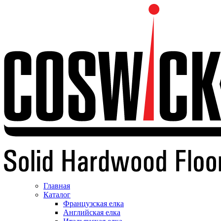
Главная
Каталог
Французская елка
Английская елка