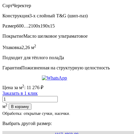
Сорт
Черектер
Конструкция
3-х слойный T&G (шип-паз)
Размер
600…2100x190x15
Покрытие
Масло шелковое ультраматовое
2
Упаковка
2,26 м
Подходит для тёплого пола
Да
Гарантия
Пожизненная на структурную целостность
2
Цена за м
:
11 276
₽
Заказать в 1 клик
Количество
2
м
В корзину
Обработка: открытые сучки, насечки.
Выбрать другой размер: