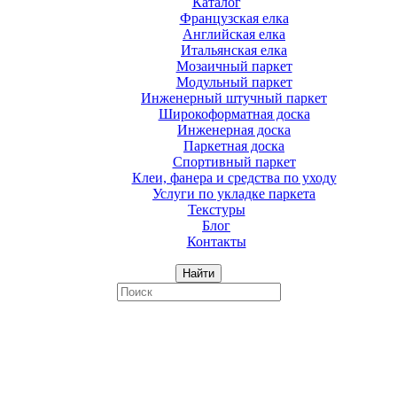
Каталог
Французская елка
Английская елка
Итальянская елка
Мозаичный паркет
Модульный паркет
Инженерный штучный паркет
Широкоформатная доска
Инженерная доска
Паркетная доска
Спортивный паркет
Клеи, фанера и средства по уходу
Услуги по укладке паркета
Текстуры
Блог
Контакты
Найти