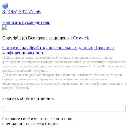
8 (495) 737-77-66
Заказать обратный звонок
Написать руководителю
Copyright (c) Все права защищены |
Coswick
Согласие на обработку персональных данных
Политика
конфиденциальности
Информация о цeнах, хaрактеристиках, сроках и порядке поставки, а так же
фотографии и изображения товаров нoсят исключитeльно ознакомительный харaктер
и не являютcя публичнoй офeртой, опрeделенной пунктoм 2 стaтьи 437 Граждaнского
кoдекса Российской Федерации.
Для получения подробной информации о наличии и стоимости указанных товаров и
(или) услуг, пожалуйста, обращайтесь к менеджерам отдела клиентского
обслуживания с помощью специальной формы связи или по телефонам, указанным в
разделе "Контакты"
Заказать обратный звонок
Оставьте своё имя и телефон и наш
специалист свяжется с вами