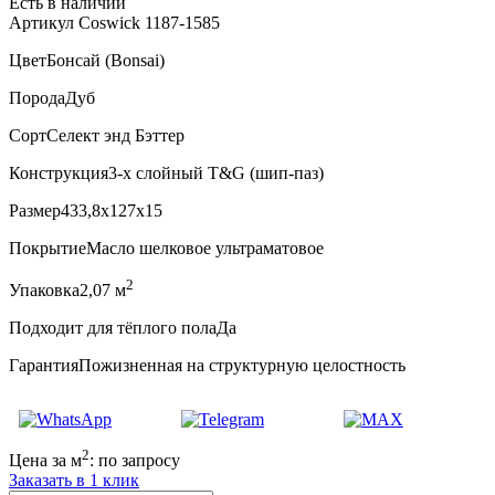
Есть в наличии
Артикул Coswick 1187-1585
Цвет
Бонсай (Bonsai)
Порода
Дуб
Сорт
Селект энд Бэттер
Конструкция
3-х слойный T&G (шип-паз)
Размер
433,8x127x15
Покрытие
Масло шелковое ультраматовое
2
Упаковка
2,07 м
Подходит для тёплого пола
Да
Гарантия
Пожизненная на структурную целостность
2
Цена за м
:
по запросу
Заказать в 1 клик