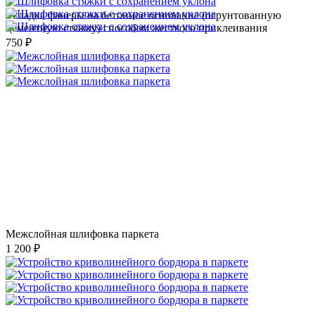
Укладка фанеры на бетонное основание (огрунтованную
цементную стяжку) способом жесткого приклеивания
750 ₽
Межслойная шлифовка паркета
1 200 ₽