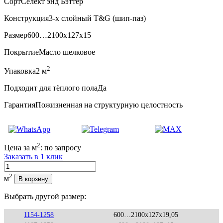
Сорт
Селект энд Бэттер
Конструкция
3-х слойный T&G (шип-паз)
Размер
600…2100x127x15
Покрытие
Масло шелковое
2
Упаковка
2 м
Подходит для тёплого пола
Да
Гарантия
Пожизненная на структурную целостность
2
Цена за м
:
по запросу
Заказать в 1 клик
Количество
2
м
В корзину
Выбрать другой размер:
1154-1258
600…2100x127x19,05