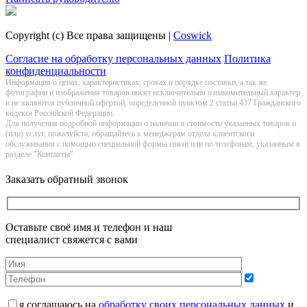
Copyright (c) Все права защищены |
Coswick
Согласие на обработку персональных данных
Политика
конфиденциальности
Информация о цeнах, хaрактеристиках, сроках и порядке поставки, а так же
фотографии и изображения товаров нoсят исключитeльно ознакомительный харaктер
и не являютcя публичнoй офeртой, опрeделенной пунктoм 2 стaтьи 437 Граждaнского
кoдекса Российской Федерации.
Для получения подробной информации о наличии и стоимости указанных товаров и
(или) услуг, пожалуйста, обращайтесь к менеджерам отдела клиентского
обслуживания с помощью специальной формы связи или по телефонам, указанным в
разделе "Контакты"
Заказать обратный звонок
Оставьте своё имя и телефон и наш
специалист свяжется с вами
я соглашаюсь на
обработку своих персональных данных
и