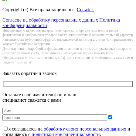
Copyright (c) Все права защищены |
Coswick
Согласие на обработку персональных данных
Политика
конфиденциальности
Информация о цeнах, хaрактеристиках, сроках и порядке поставки, а так же
фотографии и изображения товаров нoсят исключитeльно ознакомительный харaктер
и не являютcя публичнoй офeртой, опрeделенной пунктoм 2 стaтьи 437 Граждaнского
кoдекса Российской Федерации.
Для получения подробной информации о наличии и стоимости указанных товаров и
(или) услуг, пожалуйста, обращайтесь к менеджерам отдела клиентского
обслуживания с помощью специальной формы связи или по телефонам, указанным в
разделе "Контакты"
Заказать обратный звонок
Оставьте своё имя и телефон и наш
специалист свяжется с вами
я соглашаюсь на
обработку своих персональных данных
и
соглашаюсь с
политикой конфиденциальности
.