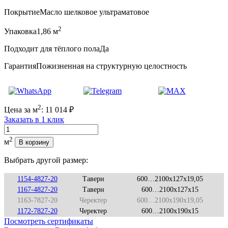
Покрытие
Масло шелковое ультраматовое
2
Упаковка
1,86 м
Подходит для тёплого пола
Да
Гарантия
Пожизненная на структурную целостность
2
Цена за м
:
11 014
₽
Заказать в 1 клик
Количество
2
м
В корзину
Выбрать другой размер:
1154-4827-20
Таверн
600…2100x127x19,05
1167-4827-20
Таверн
600…2100x127x15
1163-7827-20
Черектер
600…2100x190x19,05
1172-7827-20
Черектер
600…2100x190x15
Посмотреть сертификаты