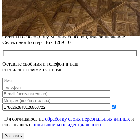
РЕСТАВРАЦИЯ НЕБОЛЬШИХ ВМЯТИН НА ПАРКЕТЕ.
ПОЛЫ, ПОКРЫТЫЕ МАСЛОМ И ТВЕРДЫМ ВОСКОМ
Читать полностью
12.01.2026
Все новости о Coswick
Инженерная доска COSWICK Дуб Атлантида (Atlantis)
Оттенки серого (Grеy Shadow collection) Масло шелковое
Селект энд Бэттер 1167-1289-10
Оставьте своё имя и телефон и наш
специалист свяжется с вами
я соглашаюсь на
обработку своих персональных данных
и
соглашаюсь с
политикой конфиденциальности
.
Заказать