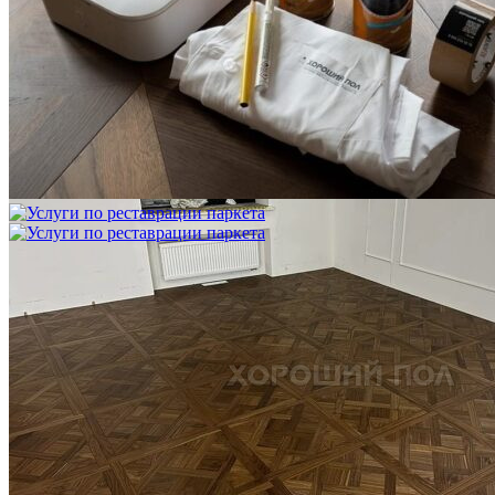
Услуги по реставрации паркета
1 500 ₽
Блог
Интересные статьи о паркете Coswick
ВИДЕО-ИНСТРУКЦИЯ: Реставрация царапин. Полы,
покрытые маслом и твердым воском. Системы для локального
ремонта и восстановления
Читать полностью
02.02.2026
ПОЛЫ, ПОКРЫТЫЕ МАСЛОМ. РЕСТАВРАЦИЯ
НЕБОЛЬШИХ ПОТЕРТОСТЕЙ
Читать полностью
12.01.2026