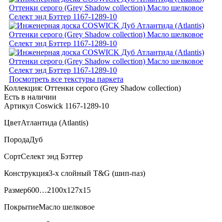
Посмотреть все текстуры паркета
Коллекция:
Оттенки серого (Grеy Shadow collection)
Есть в наличии
Артикул Coswick 1167-1289-10
Цвет
Атлантида (Atlantis)
Порода
Дуб
Сорт
Селект энд Бэттер
Конструкция
3-х слойный T&G (шип-паз)
Размер
600…2100x127x15
Покрытие
Масло шелковое