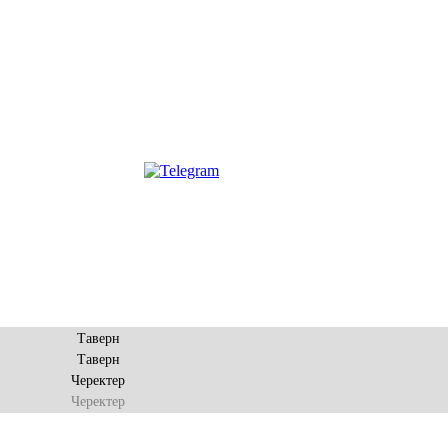
Таверн
Таверн
Черектер
Черектер