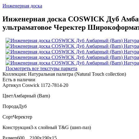
Инженерная доска
Инженерная доска COSWICK Дуб Амбарны
ультраматовое Черектер Широкоформатн
Посмотреть все текстуры паркета
Коллекция:
Натуральная палитра (Natural Touch collection)
Есть в наличии
Артикул Coswick 1172-7814-20
Цвет
Амбарный (Barn)
Порода
Дуб
Сорт
Черектер
Конструкция
3-х слойный T&G (шип-паз)
Размер
600…2100x190x15