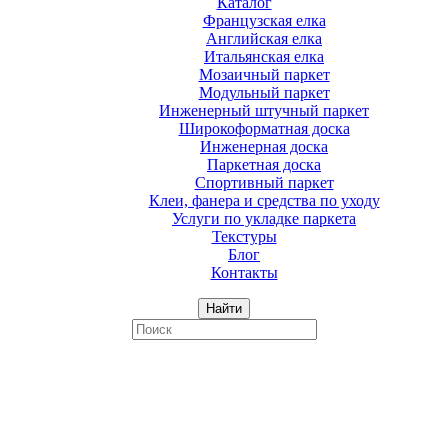
Каталог
Французская елка
Английская елка
Итальянская елка
Мозаичный паркет
Модульный паркет
Инженерный штучный паркет
Широкоформатная доска
Инженерная доска
Паркетная доска
Спортивный паркет
Клеи, фанера и средства по уходу
Услуги по укладке паркета
Текстуры
Блог
Контакты
Найти