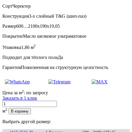
Сорт
Черектер
Конструкция
3-х слойный T&G (шип-паз)
Размер
600…2100x190x19,05
Покрытие
Масло шелковое ультраматовое
2
Упаковка
1,86 м
Подходит для тёплого пола
Да
Гарантия
Пожизненная на структурную целостность
2
Цена за м
:
по запросу
Заказать в 1 клик
Количество
2
м
В корзину
Выбрать другой размер: