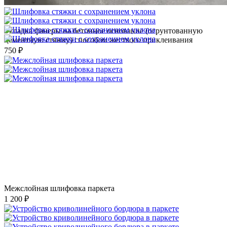
Укладка фанеры на бетонное основание (огрунтованную
цементную стяжку) способом жесткого приклеивания
750 ₽
Межслойная шлифовка паркета
1 200 ₽