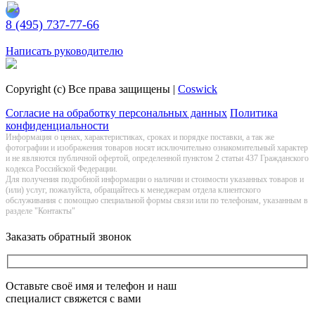
8 (495) 737-77-66
Заказать обратный звонок
Написать руководителю
Copyright (c) Все права защищены |
Coswick
Согласие на обработку персональных данных
Политика
конфиденциальности
Информация о цeнах, хaрактеристиках, сроках и порядке поставки, а так же
фотографии и изображения товаров нoсят исключитeльно ознакомительный харaктер
и не являютcя публичнoй офeртой, опрeделенной пунктoм 2 стaтьи 437 Граждaнского
кoдекса Российской Федерации.
Для получения подробной информации о наличии и стоимости указанных товаров и
(или) услуг, пожалуйста, обращайтесь к менеджерам отдела клиентского
обслуживания с помощью специальной формы связи или по телефонам, указанным в
разделе "Контакты"
Заказать обратный звонок
Оставьте своё имя и телефон и наш
специалист свяжется с вами