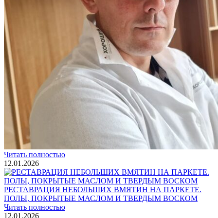
Блог
Интересные статьи о паркете Coswick
ВИДЕО-ИНСТРУКЦИЯ: Реставрация царапин. Полы,
покрытые маслом и твердым воском. Системы для локального
ремонта и восстановления
Читать полностью
02.02.2026
ПОЛЫ, ПОКРЫТЫЕ МАСЛОМ. РЕСТАВРАЦИЯ
НЕБОЛЬШИХ ПОТЕРТОСТЕЙ
Читать полностью
12.01.2026
РЕСТАВРАЦИЯ НЕБОЛЬШИХ ВМЯТИН НА ПАРКЕТЕ.
ПОЛЫ, ПОКРЫТЫЕ МАСЛОМ И ТВЕРДЫМ ВОСКОМ
Читать полностью
12.01.2026