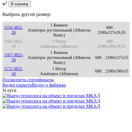
2
м
В корзину
Выбрать другой размер:
1 Коммон
1154-3822-
600…
Альбатрос рустикальный (Albatross
20
2100x127x19,05
Rustic)
1163-3822-
1 Натур
600…
10
Альбатрос (Albatross)
2100x190x19,05
1 Коммон
1167-3822-
Альбатрос рустикальный (Albatross
600…2100x127x15
20
Rustic)
1172-3822-
1 Натур
600…2100x190x15
10
Альбатрос (Albatross)
Посмотреть сертификаты
Видео паркета
Видео о фабрике
Услуги