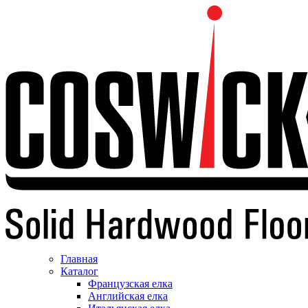
Главная
Каталог
Французская елка
Английская елка