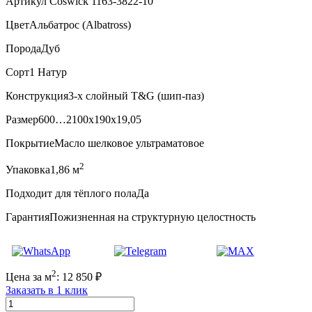
Артикул Coswick 1163-3822-10
Цвет
Альбатрос (Albatross)
Порода
Дуб
Сорт
1 Натур
Конструкция
3-х слойный T&G (шип-паз)
Размер
600…2100x190x19,05
Покрытие
Масло шелковое ультраматовое
2
Упаковка
1,86 м
Подходит для тёплого пола
Да
Гарантия
Пожизненная на структурную целостность
2
Цена за м
:
12 850
₽
Заказать в 1 клик
Количество