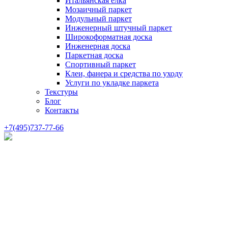
Итальянская елка
Мозаичный паркет
Модульный паркет
Инженерный штучный паркет
Широкоформатная доска
Инженерная доска
Паркетная доска
Спортивный паркет
Клеи, фанера и средства по уходу
Услуги по укладке паркета
Текстуры
Блог
Контакты
+7(495)737-77-66