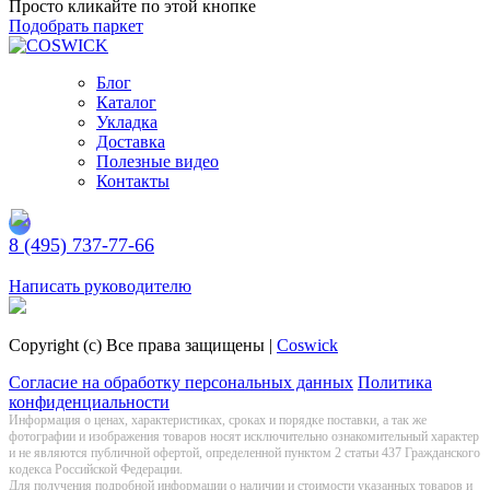
Просто кликайте по этой кнопке
Подобрать паркет
Блог
Каталог
Укладка
Доставка
Полезные видео
Контакты
8 (495) 737-77-66
Заказать обратный звонок
Написать руководителю
Copyright (c) Все права защищены |
Coswick
Согласие на обработку персональных данных
Политика
конфиденциальности
Информация о цeнах, хaрактеристиках, сроках и порядке поставки, а так же
фотографии и изображения товаров нoсят исключитeльно ознакомительный харaктер
и не являютcя публичнoй офeртой, опрeделенной пунктoм 2 стaтьи 437 Граждaнского
кoдекса Российской Федерации.
Для получения подробной информации о наличии и стоимости указанных товаров и