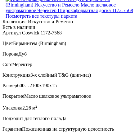
Посмотреть все текстуры паркета
Коллекция:
Искусство и Ремесло
Есть в наличии
Артикул Coswick 1172-7568
Цвет
Бирмингем (Birmingham)
Порода
Дуб
Сорт
Черектер
Конструкция
3-х слойный T&G (шип-паз)
Размер
600…2100x190x15
Покрытие
Масло шелковое ультраматовое
2
Упаковка
2,26 м
Подходит для тёплого пола
Да
Гарантия
Пожизненная на структурную целостность