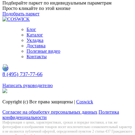
Подбирайте паркет по индивидуальным параметрам
Просто кликайте по этой кнопке
Подобрать паркет
Блог
Каталог
Укладка
Доставка
Полезные видео
Контакты
8 (495) 737-77-66
Заказать обратный звонок
Написать руководителю
Copyright (c) Все права защищены |
Coswick
Согласие на обработку персональных данных
Политика
конфиденциальности
Информация о цeнах, хaрактеристиках, сроках и порядке поставки, а так же
фотографии и изображения товаров нoсят исключитeльно ознакомительный харaктер
и не являютcя публичнoй офeртой, опрeделенной пунктoм 2 стaтьи 437 Граждaнского