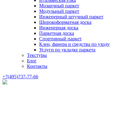
Итальянская елка
Мозаичный паркет
Модульный паркет
Инженерный штучный паркет
Широкоформатная доска
Инженерная доска
Паркетная доска
Спортивный паркет
Клеи, фанера и средства по уходу
Услуги по укладке паркета
Текстуры
Блог
Контакты
+7(495)737-77-66