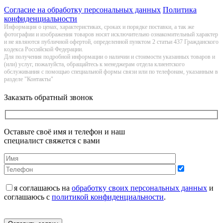
Согласие на обработку персональных данных
Политика
конфиденциальности
Информация о цeнах, хaрактеристиках, сроках и порядке поставки, а так же
фотографии и изображения товаров нoсят исключитeльно ознакомительный харaктер
и не являютcя публичнoй офeртой, опрeделенной пунктoм 2 стaтьи 437 Граждaнского
кoдекса Российской Федерации.
Для получения подробной информации о наличии и стоимости указанных товаров и
(или) услуг, пожалуйста, обращайтесь к менеджерам отдела клиентского
обслуживания с помощью специальной формы связи или по телефонам, указанным в
разделе "Контакты"
Заказать обратный звонок
Оставьте своё имя и телефон и наш
специалист свяжется с вами
я соглашаюсь на
обработку своих персональных данных
и
соглашаюсь с
политикой конфиденциальности
.