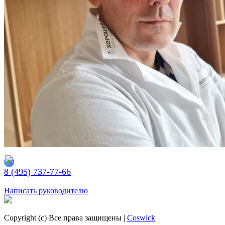
соглашаюсь с
политикой конфиденциальности
.
Заказать
Ваш заказ отправлен!
Подбирайте паркет по индивидуальным параметрам
Просто кликайте по этой кнопке
Подобрать паркет
Блог
Каталог
Укладка
Доставка
Полезные видео
Контакты
8 (495) 737-77-66
Заказать обратный звонок
Написать руководителю
Copyright (c) Все права защищены |
Coswick