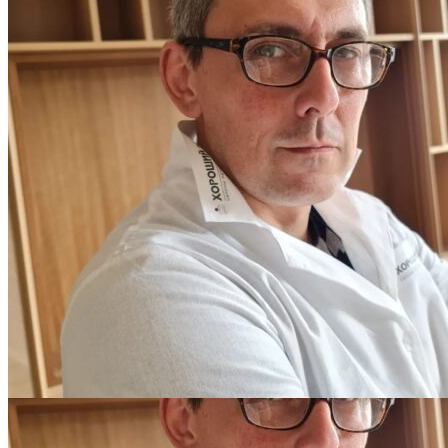
НЕБОЛЬШИХ ПОТЕРТОСТЕЙ
Читать полностью
12.01.2026
РЕСТАВРАЦИЯ НЕБОЛЬШИХ ВМЯТИН НА ПАРКЕТЕ.
ПОЛЫ, ПОКРЫТЫЕ МАСЛОМ И ТВЕРДЫМ ВОСКОМ
Читать полностью
12.01.2026
Все новости о Coswick
Фанера Берёза 3/4 19мм 1818-219
Оставьте своё имя и телефон и наш
специалист свяжется с вами
я соглашаюсь на
обработку своих персональных данных
и