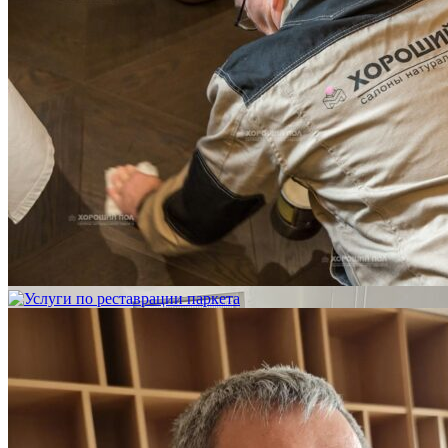
Услуги по реставрации паркета
1 500 ₽
Блог
Интересные статьи о паркете Coswick
ВИДЕО-ИНСТРУКЦИЯ: Реставрация царапин. Полы,
покрытые маслом и твердым воском. Системы для локального
ремонта и восстановления
Читать полностью
02.02.2026
ПОЛЫ, ПОКРЫТЫЕ МАСЛОМ. РЕСТАВРАЦИЯ