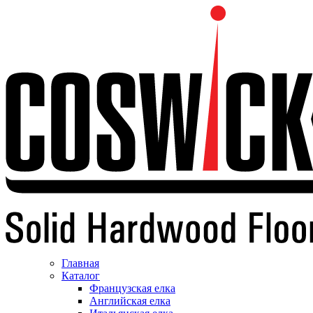
Главная
Каталог
Французская елка
Английская елка