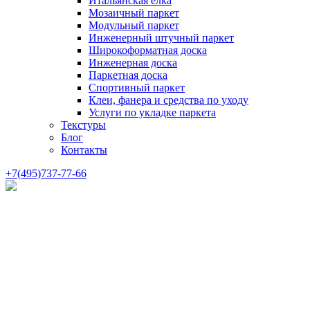
Итальянская елка
Мозаичный паркет
Модульный паркет
Инженерный штучный паркет
Широкоформатная доска
Инженерная доска
Паркетная доска
Спортивный паркет
Клеи, фанера и средства по уходу
Услуги по укладке паркета
Текстуры
Блог
Контакты
+7(495)737-77-66