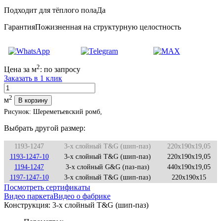
Подходит для тёплого пола
Да
Гарантия
Пожизненная на структурную целостность
2
Цена за м
:
по запросу
Заказать в 1 клик
Количество
2
м
В корзину
Рисунок: Шереметьевский ромб,
Выбрать другой размер:
1193-1247
3-х слойный T&G (шип-паз)
220x190x19,05
1193-1247-10
3-х слойный T&G (шип-паз)
220x190x19,05
1194-1247
3-х слойный G&G (паз-паз)
440x190x19,05
1197-1247-10
3-х слойный T&G (шип-паз)
220x190x15
Посмотреть сертификаты
Видео паркета
Видео о фабрике
Конструкция:
3-х слойный T&G (шип-паз)