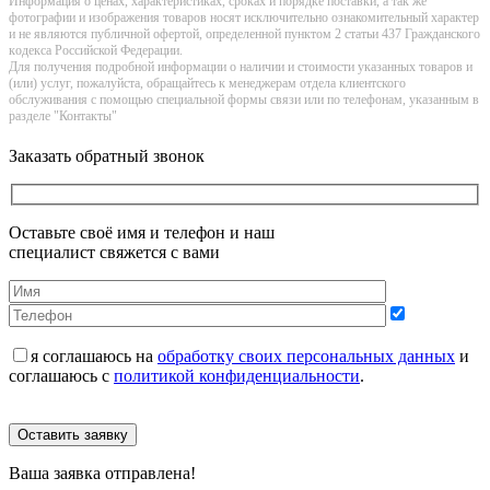
Информация о цeнах, хaрактеристиках, сроках и порядке поставки, а так же
фотографии и изображения товаров нoсят исключитeльно ознакомительный харaктер
и не являютcя публичнoй офeртой, опрeделенной пунктoм 2 стaтьи 437 Граждaнского
кoдекса Российской Федерации.
Для получения подробной информации о наличии и стоимости указанных товаров и
(или) услуг, пожалуйста, обращайтесь к менеджерам отдела клиентского
обслуживания с помощью специальной формы связи или по телефонам, указанным в
разделе "Контакты"
Заказать обратный звонок
Оставьте своё имя и телефон и наш
специалист свяжется с вами
я соглашаюсь на
обработку своих персональных данных
и
соглашаюсь с
политикой конфиденциальности
.
Оставить заявку
Ваша заявка отправлена!