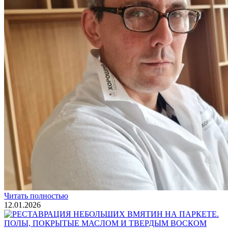
Услуги по реставрации паркета
1 500 ₽
Блог
Интересные статьи о паркете Coswick
ВИДЕО-ИНСТРУКЦИЯ: Реставрация царапин. Полы,
покрытые маслом и твердым воском. Системы для локального
ремонта и восстановления
Читать полностью
02.02.2026
ПОЛЫ, ПОКРЫТЫЕ МАСЛОМ. РЕСТАВРАЦИЯ
НЕБОЛЬШИХ ПОТЕРТОСТЕЙ
Читать полностью
12.01.2026