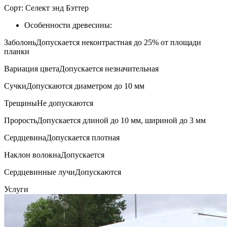
Сорт:
Селект энд Бэттер
Особенности древесины:
Заболонь
Допускается неконтрастная до 25% от площади
планки
Вариация цвета
Допускается незначительная
Сучки
Допускаются диаметром до 10 мм
Трещины
Не допускаются
Прорость
Допускается длиной до 10 мм, шириной до 3 мм
Сердцевина
Допускается плотная
Наклон волокна
Допускается
Сердцевинные лучи
Допускаются
Услуги