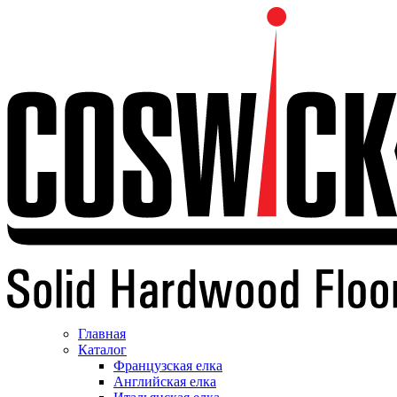
Главная
Каталог
Французская елка
Английская елка