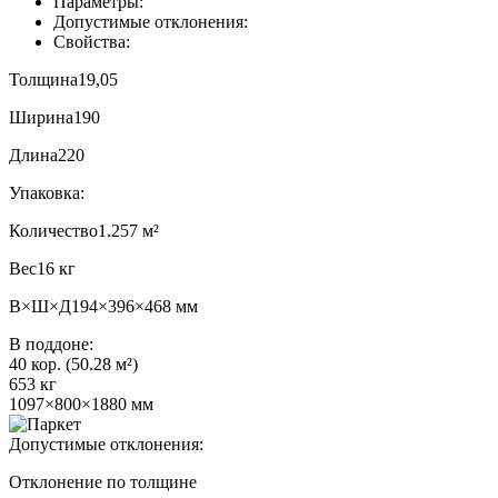
Параметры:
Допустимые отклонения:
Свойства:
Толщина
19,05
Ширина
190
Длина
220
Упаковка:
Количество
1.257 м²
Вес
16 кг
В×Ш×Д
194×396×468 мм
В поддоне:
40 кор. (50.28 м²)
653 кг
1097×800×1880 мм
Допустимые отклонения:
Отклонение по толщине