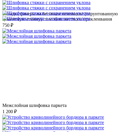
Укладка фанеры на бетонное основание (огрунтованную
цементную стяжку) способом жесткого приклеивания
750 ₽
Межслойная шлифовка паркета
1 200 ₽