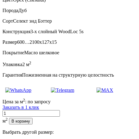
Порода
Дуб
Сорт
Селект энд Бэттер
Конструкция
3-х слойный WoodLoc 5s
Размер
600…2100x127x15
Покрытие
Масло шелковое
2
Упаковка
2 м
Гарантия
Пожизненная на структурную целостность
2
Цена за м
:
по запросу
Заказать в 1 клик
Количество
2
м
В корзину
Выбрать другой размер: