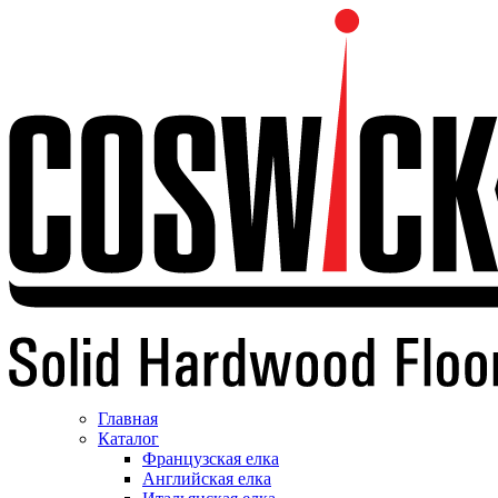
Главная
Каталог
Французская елка
Английская елка