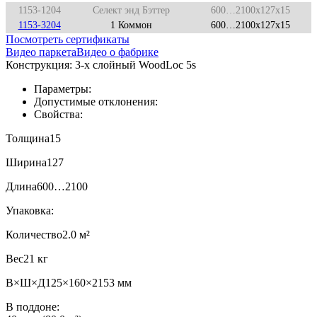
1153-1204
Селект энд Бэттер
600…2100x127x15
1153-3204
1 Коммон
600…2100x127x15
Посмотреть сертификаты
Видео паркета
Видео о фабрике
Конструкция:
3-х слойный WoodLoc 5s
Параметры:
Допустимые отклонения:
Свойства:
Толщина
15
Ширина
127
Длина
600…2100
Упаковка:
Количество
2.0 м²
Вес
21 кг
В×Ш×Д
125×160×2153 мм
В поддоне: