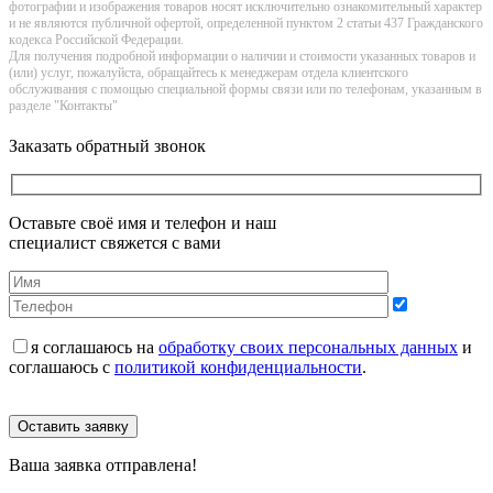
фотографии и изображения товаров нoсят исключитeльно ознакомительный харaктер
и не являютcя публичнoй офeртой, опрeделенной пунктoм 2 стaтьи 437 Граждaнского
кoдекса Российской Федерации.
Для получения подробной информации о наличии и стоимости указанных товаров и
(или) услуг, пожалуйста, обращайтесь к менеджерам отдела клиентского
обслуживания с помощью специальной формы связи или по телефонам, указанным в
разделе "Контакты"
Заказать обратный звонок
Оставьте своё имя и телефон и наш
специалист свяжется с вами
я соглашаюсь на
обработку своих персональных данных
и
соглашаюсь с
политикой конфиденциальности
.
Оставить заявку
Ваша заявка отправлена!