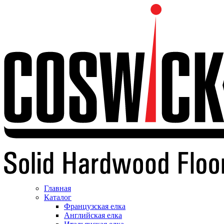
Главная
Каталог
Французская елка
Английская елка