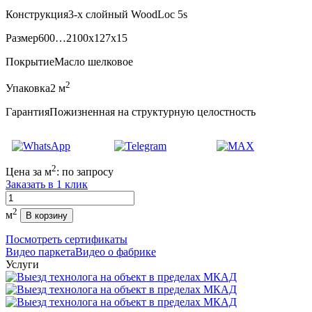
Конструкция
3-х слойный WoodLoc 5s
Размер
600…2100x127x15
Покрытие
Масло шелковое
2
Упаковка
2 м
Гарантия
Пожизненная на структурную целостность
2
Цена за м
:
по запросу
Заказать в 1 клик
Количество
2
м
В корзину
Посмотреть сертификаты
Видео паркета
Видео о фабрике
Услуги