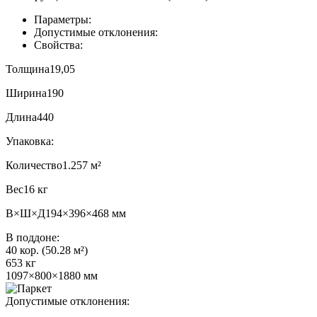
Параметры:
Допустимые отклонения:
Свойства:
Толщина
19,05
Ширина
190
Длина
440
Упаковка:
Количество
1.257 м²
Вес
16 кг
В×Ш×Д
194×396×468 мм
В поддоне:
40 кор. (50.28 м²)
653 кг
1097×800×1880 мм
Допустимые отклонения: