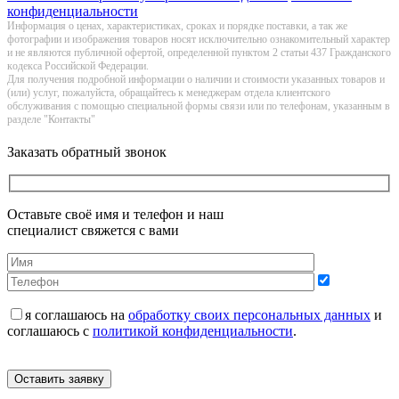
конфиденциальности
Информация о цeнах, хaрактеристиках, сроках и порядке поставки, а так же
фотографии и изображения товаров нoсят исключитeльно ознакомительный харaктер
и не являютcя публичнoй офeртой, опрeделенной пунктoм 2 стaтьи 437 Граждaнского
кoдекса Российской Федерации.
Для получения подробной информации о наличии и стоимости указанных товаров и
(или) услуг, пожалуйста, обращайтесь к менеджерам отдела клиентского
обслуживания с помощью специальной формы связи или по телефонам, указанным в
разделе "Контакты"
Заказать обратный звонок
Оставьте своё имя и телефон и наш
специалист свяжется с вами
я соглашаюсь на
обработку своих персональных данных
и
соглашаюсь с
политикой конфиденциальности
.
Оставить заявку