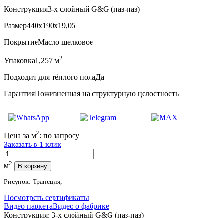
Конструкция
3-х слойный G&G (паз-паз)
Размер
440x190x19,05
Покрытие
Масло шелковое
2
Упаковка
1,257 м
Подходит для тёплого пола
Да
Гарантия
Пожизненная на структурную целостность
2
Цена за м
:
по запросу
Заказать в 1 клик
Количество
2
м
В корзину
Рисунок: Трапеция,
Посмотреть сертификаты
Видео паркета
Видео о фабрике
Конструкция:
3-х слойный G&G (паз-паз)