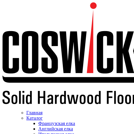
Главная
Каталог
Французская елка
Английская елка