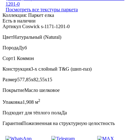
Посмотреть все текстуры паркета
Коллекция:
Паркет елка
Есть в наличии
Артикул Coswick s-1171-1201-0
Цвет
Натуральный (Natural)
Порода
Дуб
Сорт
1 Коммон
Конструкция
3-х слойный T&G (шип-паз)
Размер
577,85x82,55x15
Покрытие
Масло шелковое
2
Упаковка
1,908 м
Подходит для тёплого пола
Да
Гарантия
Пожизненная на структурную целостность