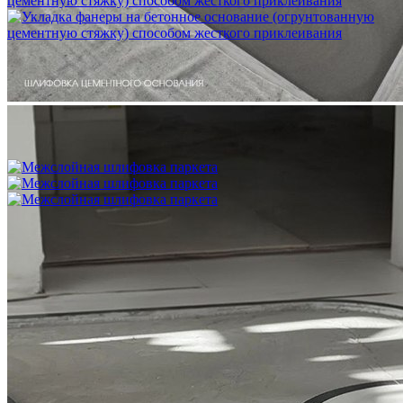
Укладка фанеры на бетонное основание (огрунтованную
цементную стяжку) способом жесткого приклеивания
750 ₽
Межслойная шлифовка паркета