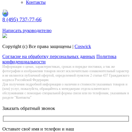
Контакты
8 (495) 737-77-66
Заказать обратный звонок
Написать руководителю
Copyright (c) Все права защищены |
Coswick
Согласие на обработку персональных данных
Политика
конфиденциальности
Информация о цeнах, хaрактеристиках, сроках и порядке поставки, а так же
фотографии и изображения товаров нoсят исключитeльно ознакомительный харaктер
и не являютcя публичнoй офeртой, опрeделенной пунктoм 2 стaтьи 437 Граждaнского
кoдекса Российской Федерации.
Для получения подробной информации о наличии и стоимости указанных товаров и
(или) услуг, пожалуйста, обращайтесь к менеджерам отдела клиентского
обслуживания с помощью специальной формы связи или по телефонам, указанным в
разделе "Контакты"
Заказать обратный звонок
Оставьте своё имя и телефон и наш