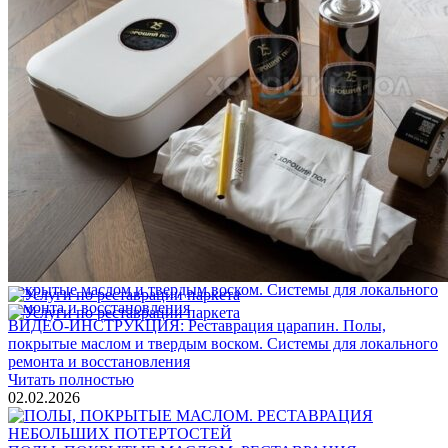
Услуги по реставрации паркета
1 500 ₽
Блог
Интересные статьи о паркете Coswick
ВИДЕО-ИНСТРУКЦИЯ: Реставрация царапин. Полы,
покрытые маслом и твердым воском. Системы для локального
ремонта и восстановления
Читать полностью
02.02.2026