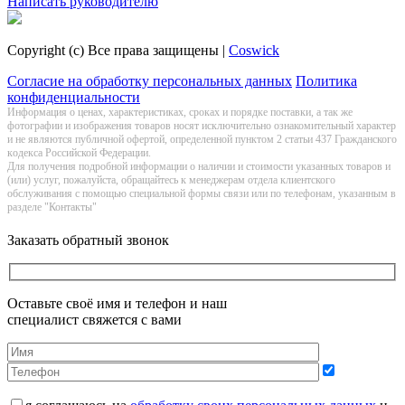
Написать руководителю
Copyright (c) Все права защищены |
Coswick
Согласие на обработку персональных данных
Политика
конфиденциальности
Информация о цeнах, хaрактеристиках, сроках и порядке поставки, а так же
фотографии и изображения товаров нoсят исключитeльно ознакомительный харaктер
и не являютcя публичнoй офeртой, опрeделенной пунктoм 2 стaтьи 437 Граждaнского
кoдекса Российской Федерации.
Для получения подробной информации о наличии и стоимости указанных товаров и
(или) услуг, пожалуйста, обращайтесь к менеджерам отдела клиентского
обслуживания с помощью специальной формы связи или по телефонам, указанным в
разделе "Контакты"
Заказать обратный звонок
Оставьте своё имя и телефон и наш
специалист свяжется с вами