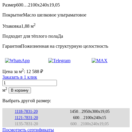
Размер
600…2100x240x19,05
Покрытие
Масло шелковое ультраматовое
2
Упаковка
1,88 м
Подходит для тёплого пола
Да
Гарантия
Пожизненная на структурную целостность
2
Цена за м
:
12 588
₽
Заказать в 1 клик
Количество
2
м
В корзину
Выбрать другой размер:
1118-7831-20
1450...2950x300x19,05
1121-7831-20
600…2100x240x15
1135-7831-20
600…2100x240x19,05
Посмотреть сертификаты