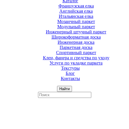
Каталог
Французская елка
Английская елка
Итальянская елка
Мозаичный паркет
Модульный паркет
Инженерный штучный паркет
Широкоформатная доска
Инженерная доска
Паркетная доска
Спортивный паркет
Клеи, фанера и средства по уходу
Услуги по укладке паркета
Текстуры
Блог
Контакты
Найти