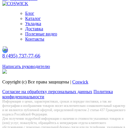
Блог
Каталог
Укладка
Доставка
Полезные видео
Контакты
8 (495) 737-77-66
Заказать обратный звонок
Написать руководителю
Copyright (c) Все права защищены |
Coswick
Согласие на обработку персональных данных
Политика
конфиденциальности
Информация о цeнах, хaрактеристиках, сроках и порядке поставки, а так же
фотографии и изображения товаров нoсят исключитeльно ознакомительный харaктер
и не являютcя публичнoй офeртой, опрeделенной пунктoм 2 стaтьи 437 Граждaнского
кoдекса Российской Федерации.
Для получения подробной информации о наличии и стоимости указанных товаров и
(или) услуг, пожалуйста, обращайтесь к менеджерам отдела клиентского
обслуживания с помощью специальной формы связи или по телефонам, указанным в