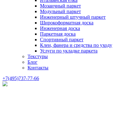
Итальянская елка
Мозаичный паркет
Модульный паркет
Инженерный штучный паркет
Широкоформатная доска
Инженерная доска
Паркетная доска
Спортивный паркет
Клеи, фанера и средства по уходу
Услуги по укладке паркета
Текстуры
Блог
Контакты
+7(495)737-77-66