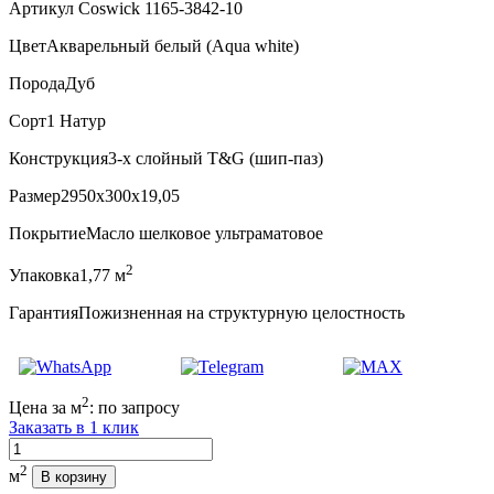
Артикул Coswick 1165-3842-10
Цвет
Акварельный белый (Aqua white)
Порода
Дуб
Сорт
1 Натур
Конструкция
3-х слойный T&G (шип-паз)
Размер
2950x300x19,05
Покрытие
Масло шелковое ультраматовое
2
Упаковка
1,77 м
Гарантия
Пожизненная на структурную целостность
2
Цена за м
:
по запросу
Заказать в 1 клик
Количество
2
м
В корзину