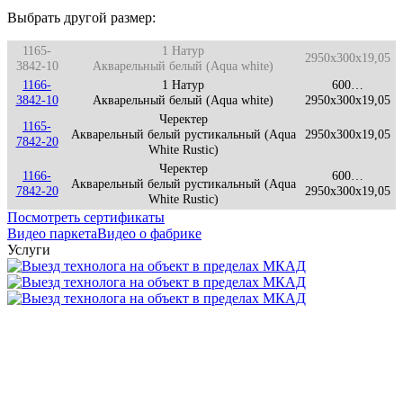
Выбрать другой размер:
1165-
1 Натур
2950x300x19,05
3842-10
Акварельный белый (Aqua white)
1166-
1 Натур
600…
3842-10
Акварельный белый (Aqua white)
2950x300x19,05
Черектер
1165-
Акварельный белый рустикальный (Aqua
2950x300x19,05
7842-20
White Rustic)
Черектер
1166-
600…
Акварельный белый рустикальный (Aqua
7842-20
2950x300x19,05
White Rustic)
Посмотреть сертификаты
Видео паркета
Видео о фабрике
Услуги