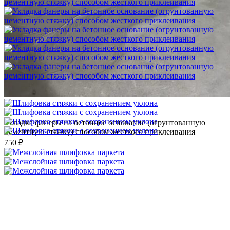
Укладка фанеры на бетонное основание (огрунтованную
цементную стяжку) способом жесткого приклеивания
750 ₽