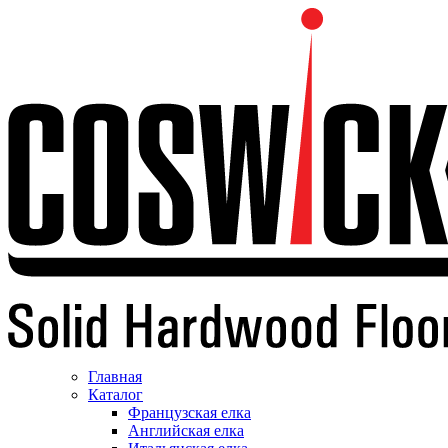
Главная
Каталог
Французская елка
Английская елка