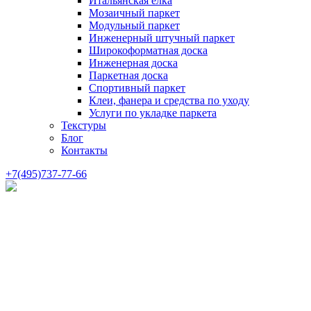
Итальянская елка
Мозаичный паркет
Модульный паркет
Инженерный штучный паркет
Широкоформатная доска
Инженерная доска
Паркетная доска
Спортивный паркет
Клеи, фанера и средства по уходу
Услуги по укладке паркета
Текстуры
Блог
Контакты
+7(495)737-77-66