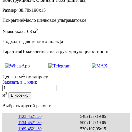
Конструкция
3-х слойный T&G (шип-паз)
Размер
438,78x190x15
Покрытие
Масло шелковое ультраматовое
2
Упаковка
2,168 м
Подходит для тёплого пола
Да
Гарантия
Пожизненная на структурную целостность
2
Цена за м
:
по запросу
Заказать в 1 клик
Количество
2
м
В корзину
Выбрать другой размер:
1123-4521-30
548x127x19,05
1134-4521-30
500x127x19,05
1169-4521-30
530x107,95x15