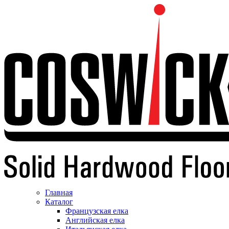
Главная
Каталог
Французская елка
Английская елка