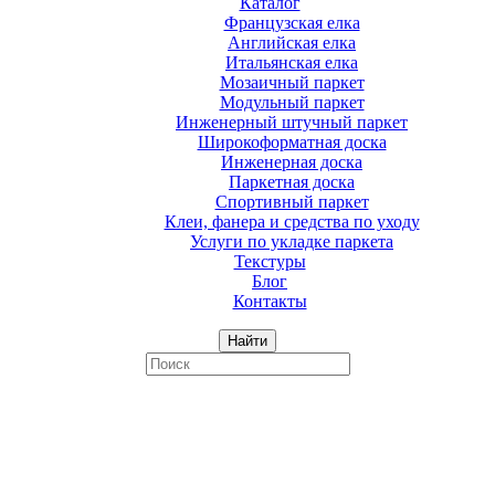
Каталог
Французская елка
Английская елка
Итальянская елка
Мозаичный паркет
Модульный паркет
Инженерный штучный паркет
Широкоформатная доска
Инженерная доска
Паркетная доска
Спортивный паркет
Клеи, фанера и средства по уходу
Услуги по укладке паркета
Текстуры
Блог
Контакты
Найти