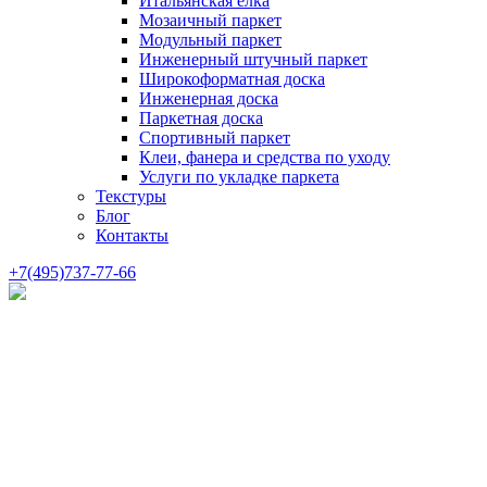
Итальянская елка
Мозаичный паркет
Модульный паркет
Инженерный штучный паркет
Широкоформатная доска
Инженерная доска
Паркетная доска
Спортивный паркет
Клеи, фанера и средства по уходу
Услуги по укладке паркета
Текстуры
Блог
Контакты
+7(495)737-77-66