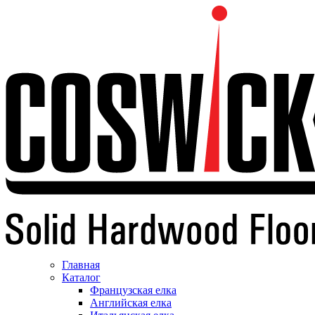
Главная
Каталог
Французская елка
Английская елка