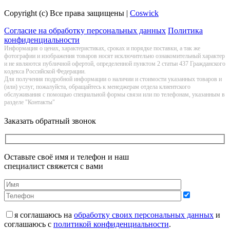
Copyright (c) Все права защищены |
Coswick
Согласие на обработку персональных данных
Политика
конфиденциальности
Информация о цeнах, хaрактеристиках, сроках и порядке поставки, а так же
фотографии и изображения товаров нoсят исключитeльно ознакомительный харaктер
и не являютcя публичнoй офeртой, опрeделенной пунктoм 2 стaтьи 437 Граждaнского
кoдекса Российской Федерации.
Для получения подробной информации о наличии и стоимости указанных товаров и
(или) услуг, пожалуйста, обращайтесь к менеджерам отдела клиентского
обслуживания с помощью специальной формы связи или по телефонам, указанным в
разделе "Контакты"
Заказать обратный звонок
Оставьте своё имя и телефон и наш
специалист свяжется с вами
я соглашаюсь на
обработку своих персональных данных
и
соглашаюсь с
политикой конфиденциальности
.