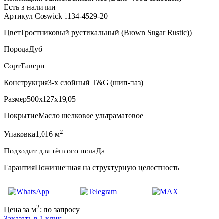
Есть в наличии
Артикул Coswick 1134-4529-20
Цвет
Тростниковый рустикальный (Brown Sugar Rustic))
Порода
Дуб
Сорт
Таверн
Конструкция
3-х слойный T&G (шип-паз)
Размер
500x127x19,05
Покрытие
Масло шелковое ультраматовое
2
Упаковка
1,016 м
Подходит для тёплого пола
Да
Гарантия
Пожизненная на структурную целостность
2
Цена за м
:
по запросу
Заказать в 1 клик