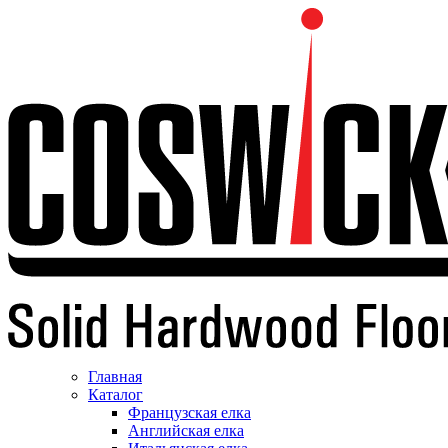
Главная
Каталог
Французская елка
Английская елка