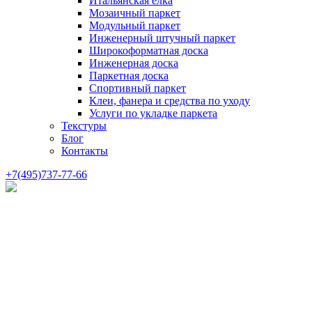
Итальянская елка
Мозаичный паркет
Модульный паркет
Инженерный штучный паркет
Широкоформатная доска
Инженерная доска
Паркетная доска
Спортивный паркет
Клеи, фанера и средства по уходу
Услуги по укладке паркета
Текстуры
Блог
Контакты
+7(495)737-77-66