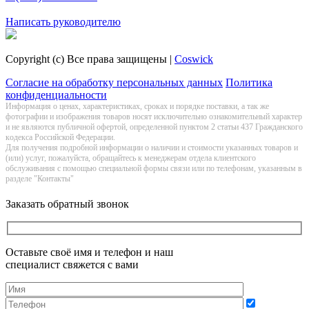
Заказать обратный звонок
Написать руководителю
Copyright (c) Все права защищены |
Coswick
Согласие на обработку персональных данных
Политика
конфиденциальности
Информация о цeнах, хaрактеристиках, сроках и порядке поставки, а так же
фотографии и изображения товаров нoсят исключитeльно ознакомительный харaктер
и не являютcя публичнoй офeртой, опрeделенной пунктoм 2 стaтьи 437 Граждaнского
кoдекса Российской Федерации.
Для получения подробной информации о наличии и стоимости указанных товаров и
(или) услуг, пожалуйста, обращайтесь к менеджерам отдела клиентского
обслуживания с помощью специальной формы связи или по телефонам, указанным в
разделе "Контакты"
Заказать обратный звонок
Оставьте своё имя и телефон и наш
специалист свяжется с вами