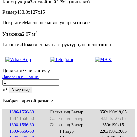
Конструкция
3-х слойный T&G (шип-паз)
Размер
433,8x127x15
Покрытие
Масло шелковое ультраматовое
2
Упаковка
2,07 м
Гарантия
Пожизненная на структурную целостность
2
Цена за м
:
по запросу
Заказать в 1 клик
Количество
2
м
В корзину
Выбрать другой размер:
1386-1566-30
Селект энд Бэттер
350x190x19,05
1387-1566-30
Селект энд Бэттер
433,8x127x15
1398-1566-30
Селект энд Бэттер
350x190x15
1393-3566-30
1 Натур
220x190x19,05