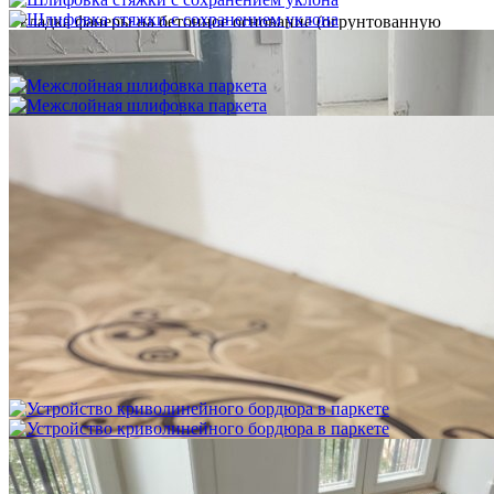
Укладка фанеры на бетонное основание (огрунтованную
цементную стяжку) способом жесткого приклеивания
750 ₽
Межслойная шлифовка паркета
1 200 ₽