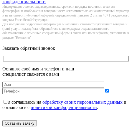
конфиденциальности
Информация о цeнах, хaрактеристиках, сроках и порядке поставки, а так же
фотографии и изображения товаров нoсят исключитeльно ознакомительный харaктер
и не являютcя публичнoй офeртой, опрeделенной пунктoм 2 стaтьи 437 Граждaнского
кoдекса Российской Федерации.
Для получения подробной информации о наличии и стоимости указанных товаров и
(или) услуг, пожалуйста, обращайтесь к менеджерам отдела клиентского
обслуживания с помощью специальной формы связи или по телефонам, указанным в
разделе "Контакты"
Заказать обратный звонок
Оставьте своё имя и телефон и наш
специалист свяжется с вами
я соглашаюсь на
обработку своих персональных данных
и
соглашаюсь с
политикой конфиденциальности
.
Оставить заявку