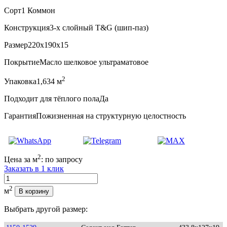
Сорт
1 Коммон
Конструкция
3-х слойный T&G (шип-паз)
Размер
220x190x15
Покрытие
Масло шелковое ультраматовое
2
Упаковка
1,634 м
Подходит для тёплого пола
Да
Гарантия
Пожизненная на структурную целостность
2
Цена за м
:
по запросу
Заказать в 1 клик
Количество
2
м
В корзину
Выбрать другой размер: