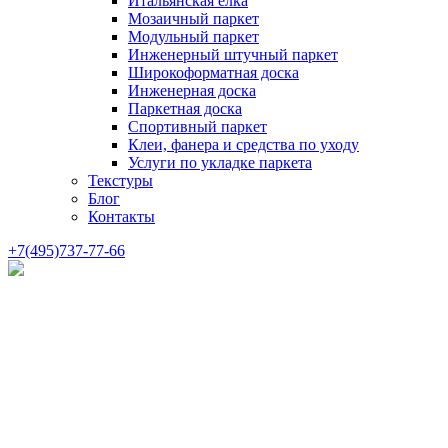
Итальянская елка
Мозаичный паркет
Модульный паркет
Инженерный штучный паркет
Широкоформатная доска
Инженерная доска
Паркетная доска
Спортивный паркет
Клеи, фанера и средства по уходу
Услуги по укладке паркета
Текстуры
Блог
Контакты
+7(495)737-77-66