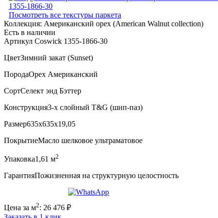
Посмотреть все текстуры паркета
Коллекция:
Американский орех (American Walnut collection)
Есть в наличии
Артикул Coswick 1355-1866-30
Цвет
Зимний закат (Sunset)
Порода
Орех Американский
Сорт
Селект энд Бэттер
Конструкция
3-х слойный T&G (шип-паз)
Размер
635x635x19,05
Покрытие
Масло шелковое ультраматовое
2
Упаковка
1,61 м
Гарантия
Пожизненная на структурную целостность
2
Цена за м
:
26 476
₽
Заказать в 1 клик