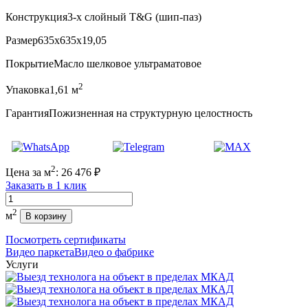
Конструкция
3-х слойный T&G (шип-паз)
Размер
635x635x19,05
Покрытие
Масло шелковое ультраматовое
2
Упаковка
1,61 м
Гарантия
Пожизненная на структурную целостность
2
Цена за м
:
26 476
₽
Заказать в 1 клик
Количество
2
м
В корзину
Посмотреть сертификаты
Видео паркета
Видео о фабрике
Услуги