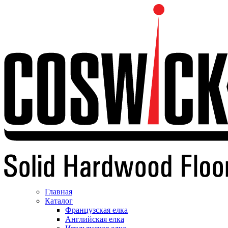
Главная
Каталог
Французская елка
Английская елка