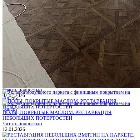
Услуги по реставрации паркета
1 500 ₽
Блог
Интересные статьи о паркете Coswick
ВИДЕО-ИНСТРУКЦИЯ: Реставрация царапин. Полы,
покрытые маслом и твердым воском. Системы для локального
ремонта и восстановления
Читать полностью
02.02.2026
ПОЛЫ, ПОКРЫТЫЕ МАСЛОМ. РЕСТАВРАЦИЯ
НЕБОЛЬШИХ ПОТЕРТОСТЕЙ
Читать полностью
12.01.2026