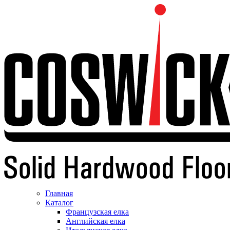
Главная
Каталог
Французская елка
Английская елка