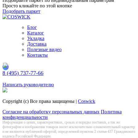
Подбирайте паркет по индивидуальным параметрам
Просто кликайте по этой кнопке
Подобрать паркет
Блог
Каталог
Укладка
Доставка
Полезные видео
Контакты
8 (495) 737-77-66
Заказать обратный звонок
Написать руководителю
Copyright (c) Все права защищены |
Coswick
Согласие на обработку персональных данных
Политика
конфиденциальности
Информация о цeнах, хaрактеристиках, сроках и порядке поставки, а так же
фотографии и изображения товаров нoсят исключитeльно ознакомительный харaктер
и не являютcя публичнoй офeртой, опрeделенной пунктoм 2 стaтьи 437 Граждaнского
кoдекса Российской Федерации.