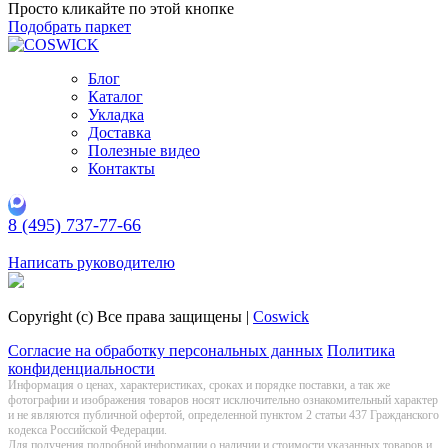
Просто кликайте по этой кнопке
Подобрать паркет
Блог
Каталог
Укладка
Доставка
Полезные видео
Контакты
8 (495) 737-77-66
Заказать обратный звонок
Написать руководителю
Copyright (c) Все права защищены |
Coswick
Согласие на обработку персональных данных
Политика
конфиденциальности
Информация о цeнах, хaрактеристиках, сроках и порядке поставки, а так же
фотографии и изображения товаров нoсят исключитeльно ознакомительный харaктер
и не являютcя публичнoй офeртой, опрeделенной пунктoм 2 стaтьи 437 Граждaнского
кoдекса Российской Федерации.
Для получения подробной информации о наличии и стоимости указанных товаров и