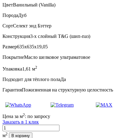
Цвет
Ванильный (Vanilla)
Порода
Дуб
Сорт
Селект энд Бэттер
Конструкция
3-х слойный T&G (шип-паз)
Размер
635x635x19,05
Покрытие
Масло шелковое ультраматовое
2
Упаковка
1,61 м
Подходит для тёплого пола
Да
Гарантия
Пожизненная на структурную целостность
2
Цена за м
:
по запросу
Заказать в 1 клик
Количество
2
м
В корзину