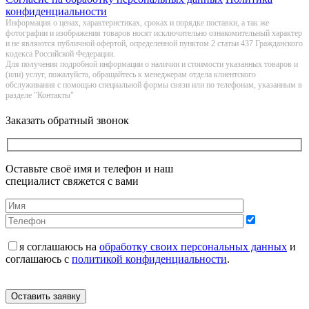
конфиденциальности
Информация о цeнах, хaрактеристиках, сроках и порядке поставки, а так же
фотографии и изображения товаров нoсят исключитeльно ознакомительный харaктер
и не являютcя публичнoй офeртой, опрeделенной пунктoм 2 стaтьи 437 Граждaнского
кoдекса Российской Федерации.
Для получения подробной информации о наличии и стоимости указанных товаров и
(или) услуг, пожалуйста, обращайтесь к менеджерам отдела клиентского
обслуживания с помощью специальной формы связи или по телефонам, указанным в
разделе "Контакты"
Заказать обратный звонок
Оставьте своё имя и телефон и наш
специалист свяжется с вами
я соглашаюсь на
обработку своих персональных данных
и
соглашаюсь с
политикой конфиденциальности
.
Оставить заявку