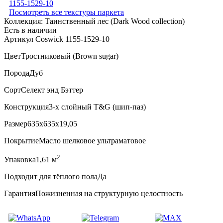
Посмотреть все текстуры паркета
Коллекция:
Таинственный лес (Dark Wood collection)
Есть в наличии
Артикул Coswick 1155-1529-10
Цвет
Тростниковый (Brown sugar)
Порода
Дуб
Сорт
Селект энд Бэттер
Конструкция
3-х слойный T&G (шип-паз)
Размер
635x635x19,05
Покрытие
Масло шелковое ультраматовое
2
Упаковка
1,61 м
Подходит для тёплого пола
Да
Гарантия
Пожизненная на структурную целостность