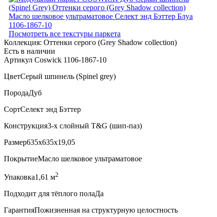
Посмотреть все текстуры паркета
Коллекция:
Оттенки серого (Grеy Shadow collection)
Есть в наличии
Артикул Coswick 1106-1867-10
Цвет
Серый шпинель (Spinel grey)
Порода
Дуб
Сорт
Селект энд Бэттер
Конструкция
3-х слойный T&G (шип-паз)
Размер
635x635x19,05
Покрытие
Масло шелковое ультраматовое
2
Упаковка
1,61 м
Подходит для тёплого пола
Да
Гарантия
Пожизненная на структурную целостность