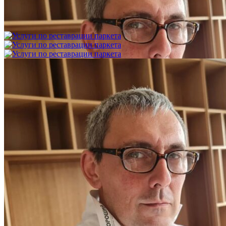
Укладка модульного паркета с финишным покрытием на
фанеру
3 600 ₽
Услуги по реставрации паркета
1 500 ₽
Блог
Интересные статьи о паркете Coswick