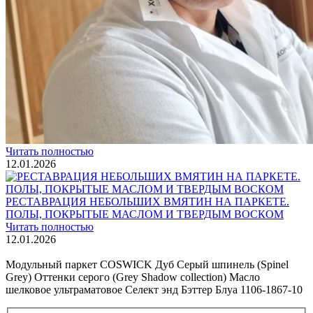
ВИДЕО-ИНСТРУКЦИЯ: Реставрация царапин. Полы,
покрытые маслом и твердым воском. Системы для локального
ремонта и восстановления
Читать полностью
02.02.2026
ПОЛЫ, ПОКРЫТЫЕ МАСЛОМ. РЕСТАВРАЦИЯ
НЕБОЛЬШИХ ПОТЕРТОСТЕЙ
Читать полностью
12.01.2026
РЕСТАВРАЦИЯ НЕБОЛЬШИХ ВМЯТИН НА ПАРКЕТЕ.
ПОЛЫ, ПОКРЫТЫЕ МАСЛОМ И ТВЕРДЫМ ВОСКОМ
Читать полностью
12.01.2026
Все новости о Coswick
Модульный паркет COSWICK Дуб Серый шпинель (Spinel
Grey) Оттенки серого (Grеy Shadow collection) Масло
шелковое ультраматовое Селект энд Бэттер Блуа 1106-1867-10