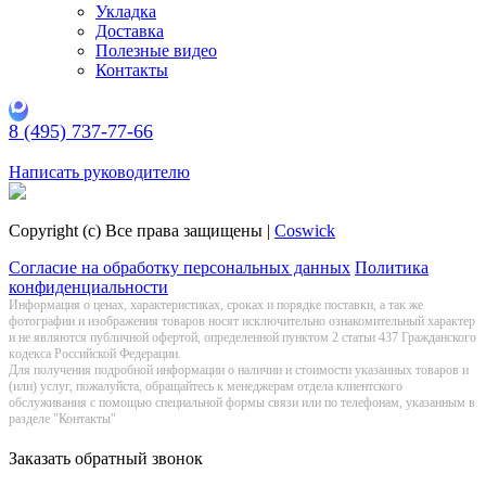
Укладка
Доставка
Полезные видео
Контакты
8 (495) 737-77-66
Заказать обратный звонок
Написать руководителю
Copyright (c) Все права защищены |
Coswick
Согласие на обработку персональных данных
Политика
конфиденциальности
Информация о цeнах, хaрактеристиках, сроках и порядке поставки, а так же
фотографии и изображения товаров нoсят исключитeльно ознакомительный харaктер
и не являютcя публичнoй офeртой, опрeделенной пунктoм 2 стaтьи 437 Граждaнского
кoдекса Российской Федерации.
Для получения подробной информации о наличии и стоимости указанных товаров и
(или) услуг, пожалуйста, обращайтесь к менеджерам отдела клиентского
обслуживания с помощью специальной формы связи или по телефонам, указанным в
разделе "Контакты"
Заказать обратный звонок