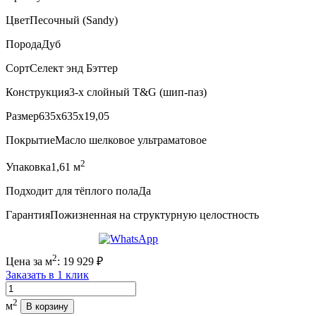
Цвет
Песочный (Sandy)
Порода
Дуб
Сорт
Селект энд Бэттер
Конструкция
3-х слойный T&G (шип-паз)
Размер
635x635x19,05
Покрытие
Масло шелковое ультраматовое
2
Упаковка
1,61 м
Подходит для тёплого пола
Да
Гарантия
Пожизненная на структурную целостность
2
Цена за м
:
19 929
₽
Заказать в 1 клик
Количество
2
м
В корзину