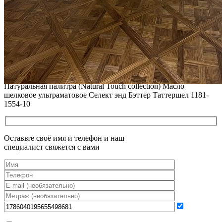
12.01.2026
РЕСТАВРАЦИЯ НЕБОЛЬШИХ ВМЯТИН НА ПАРКЕТЕ.
ПОЛЫ, ПОКРЫТЫЕ МАСЛОМ И ТВЕРДЫМ ВОСКОМ
Читать полностью
12.01.2026
Все новости о Coswick
Модульный паркет COSWICK Дуб Миндальный (Almond)
Натуральная палитра (Natural Touch collection) Масло
шелковое ультраматовое Селект энд Бэттер Таттершел 1181-
1554-10
Оставьте своё имя и телефон и наш
специалист свяжется с вами