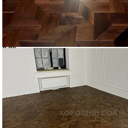
Услуги по реставрации паркета
1 500 ₽
Блог
Интересные статьи о паркете Coswick
ВИДЕО-ИНСТРУКЦИЯ: Реставрация царапин. Полы,
покрытые маслом и твердым воском. Системы для локального
ремонта и восстановления
Читать полностью
02.02.2026
ПОЛЫ, ПОКРЫТЫЕ МАСЛОМ. РЕСТАВРАЦИЯ
НЕБОЛЬШИХ ПОТЕРТОСТЕЙ
Читать полностью