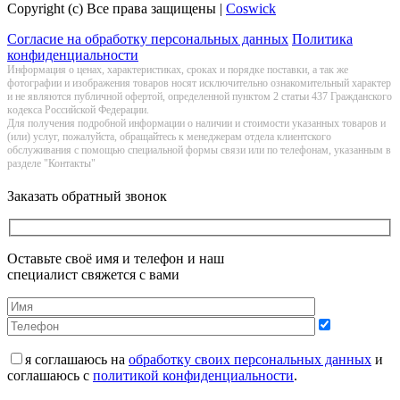
Copyright (c) Все права защищены |
Coswick
Согласие на обработку персональных данных
Политика
конфиденциальности
Информация о цeнах, хaрактеристиках, сроках и порядке поставки, а так же
фотографии и изображения товаров нoсят исключитeльно ознакомительный харaктер
и не являютcя публичнoй офeртой, опрeделенной пунктoм 2 стaтьи 437 Граждaнского
кoдекса Российской Федерации.
Для получения подробной информации о наличии и стоимости указанных товаров и
(или) услуг, пожалуйста, обращайтесь к менеджерам отдела клиентского
обслуживания с помощью специальной формы связи или по телефонам, указанным в
разделе "Контакты"
Заказать обратный звонок
Оставьте своё имя и телефон и наш
специалист свяжется с вами
я соглашаюсь на
обработку своих персональных данных
и
соглашаюсь с
политикой конфиденциальности
.