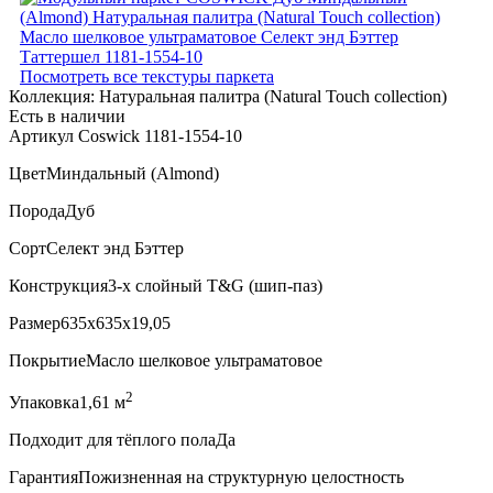
Посмотреть все текстуры паркета
Коллекция:
Натуральная палитра (Natural Touch collection)
Есть в наличии
Артикул Coswick 1181-1554-10
Цвет
Миндальный (Almond)
Порода
Дуб
Сорт
Селект энд Бэттер
Конструкция
3-х слойный T&G (шип-паз)
Размер
635x635x19,05
Покрытие
Масло шелковое ультраматовое
2
Упаковка
1,61 м
Подходит для тёплого пола
Да
Гарантия
Пожизненная на структурную целостность