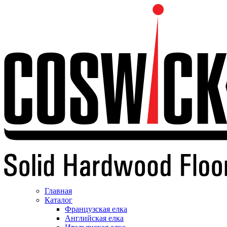
Главная
Каталог
Французская елка
Английская елка