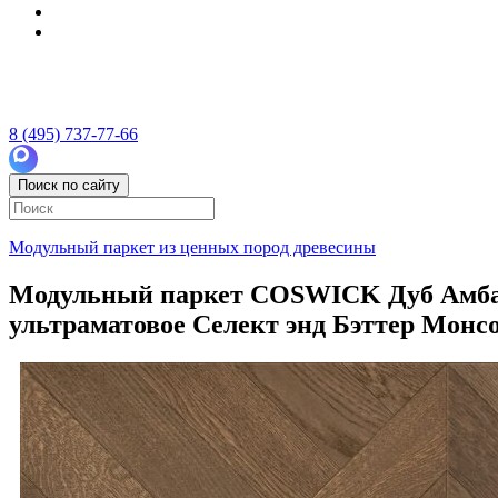
8 (495) 737-77-66
Поиск по сайту
Модульный паркет из ценных пород древесины
Модульный паркет COSWICK Дуб Амбарны
ультраматовое Селект энд Бэттер Монсо